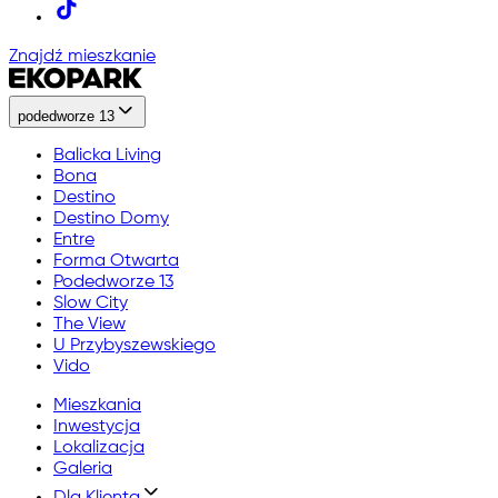
Znajdź mieszkanie
podedworze 13
Balicka Living
Bona
Destino
Destino Domy
Entre
Forma Otwarta
Podedworze 13
Slow City
The View
U Przybyszewskiego
Vido
Mieszkania
Inwestycja
Lokalizacja
Galeria