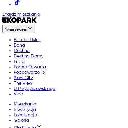
Znajdź mieszkanie
forma otwarta
Balicka Living
Bona
Destino
Destino Domy
Entre
Forma Otwarta
Podedworze 13
Slow City
The View
U Przybyszewskiego
Vido
Mieszkania
Inwestycja
Lokalizacja
Galeria