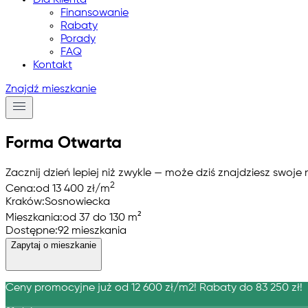
Dla Klienta
Finansowanie
Rabaty
Porady
FAQ
Kontakt
Znajdź mieszkanie
Forma Otwarta
Zacznij dzień lepiej niż zwykle — może dziś znajdziesz swo
2
Cena:
od 13 400 zł
/m
Kraków
:
Sosnowiecka
Mieszkania:
od 37 do 130 m²
Dostępne:
92 mieszkania
Zapytaj o mieszkanie
Ceny promocyjne już od 12 600 zł/m2! Rabaty do 83 250 zł!