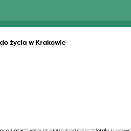
 do życia w Krakowie
j, o zróżnicowanej strukturze mieszkań oraz lokali usługowyc