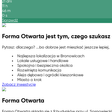
21
dni
11
h
46
m
0
s
Sprawdź
Forma Otwarta jest tym, czego szukasz
Pytasz: dlaczego? ...bo dobrze jest mieszkać jeszcze lepiej,
Najlepsza lokalizacja w Bronowicach
Lokale usługowe i handlowe
Spokojna i bezpieczna okolica
Rozwinięta komunikacja
Aleja dębowa i ogródki kieszonkowe
Miasto o krok
Zobacz inwestycję
Forma Otwarta
Forma Otwarta składa się z 9 budynków przy ul. Sosnowieckie