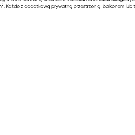
m². Każde z dodatkową prywatną przestrzenią: balkonem lub 