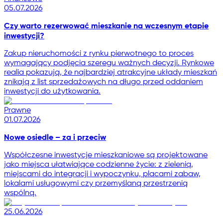
05.07.2026
Czy warto rezerwować mieszkanie na wczesnym etapie
inwestycji?
Zakup nieruchomości z rynku pierwotnego to proces
wymagający podjęcia szeregu ważnych decyzji. Rynkowe
realia pokazują, że najbardziej atrakcyjne układy mieszkań
znikają z list sprzedażowych na długo przed oddaniem
inwestycji do użytkowania.
Prawne
01.07.2026
Nowe osiedle – za i przeciw
Współczesne inwestycje mieszkaniowe są projektowane
jako miejsca ułatwiające codzienne życie: z zielenią,
miejscami do integracji i wypoczynku, placami zabaw,
lokalami usługowymi czy przemyślaną przestrzenią
wspólną.
25.06.2026