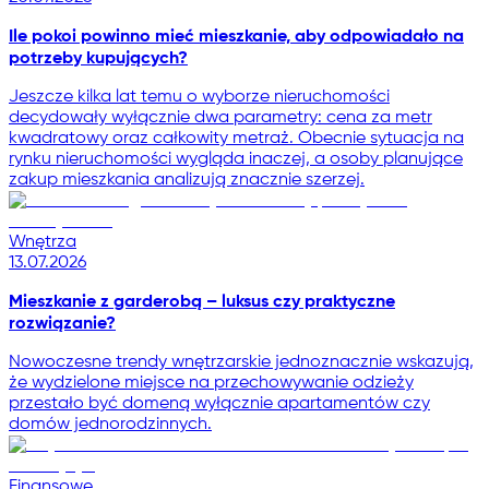
Ile pokoi powinno mieć mieszkanie, aby odpowiadało na
potrzeby kupujących?
Jeszcze kilka lat temu o wyborze nieruchomości
decydowały wyłącznie dwa parametry: cena za metr
kwadratowy oraz całkowity metraż. Obecnie sytuacja na
rynku nieruchomości wygląda inaczej, a osoby planujące
zakup mieszkania analizują znacznie szerzej.
Wnętrza
13.07.2026
Mieszkanie z garderobą – luksus czy praktyczne
rozwiązanie?
Nowoczesne trendy wnętrzarskie jednoznacznie wskazują,
że wydzielone miejsce na przechowywanie odzieży
przestało być domeną wyłącznie apartamentów czy
domów jednorodzinnych.
Finansowe