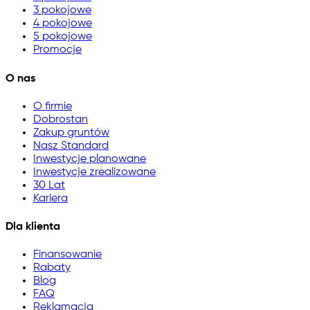
3 pokojowe
4 pokojowe
5 pokojowe
Promocje
O nas
O firmie
Dobrostan
Zakup gruntów
Nasz Standard
Inwestycje planowane
Inwestycje zrealizowane
30 Lat
Kariera
Dla klienta
Finansowanie
Rabaty
Blog
FAQ
Reklamacja