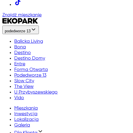
Znajdź mieszkanie
podedworze 13
Balicka Living
Bona
Destino
Destino Domy
Entre
Forma Otwarta
Podedworze 13
Slow City
The View
U Przybyszewskiego
Vido
Mieszkania
Inwestycja
Lokalizacja
Galeria