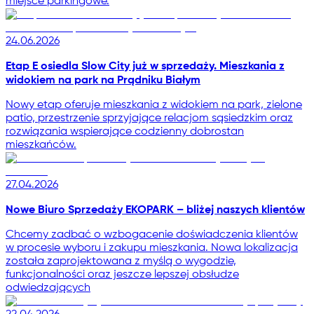
miejsce parkingowe.
24.06.2026
Etap E osiedla Slow City już w sprzedaży. Mieszkania z
widokiem na park na Prądniku Białym
Nowy etap oferuje mieszkania z widokiem na park, zielone
patio, przestrzenie sprzyjające relacjom sąsiedzkim oraz
rozwiązania wspierające codzienny dobrostan
mieszkańców.
27.04.2026
Nowe Biuro Sprzedaży EKOPARK – bliżej naszych klientów
Chcemy zadbać o wzbogacenie doświadczenia klientów
w procesie wyboru i zakupu mieszkania. Nowa lokalizacja
została zaprojektowana z myślą o wygodzie,
funkcjonalności oraz jeszcze lepszej obsłudze
odwiedzających