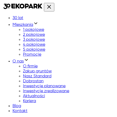
30 lat
Mieszkania
1 pokojowe
2 pokojowe
3 pokojowe
4 pokojowe
5 pokojowe
Promocje
O nas
O firmie
Zakup gruntów
Nasz Standard
Dobrostan
Inwestycje planowane
Inwestycje zrealizowane
Aktualności
Kariera
Blog
Kontakt