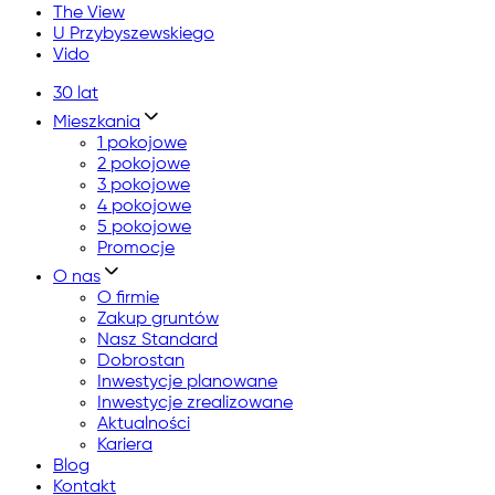
The View
U Przybyszewskiego
Vido
30 lat
Mieszkania
1 pokojowe
2 pokojowe
3 pokojowe
4 pokojowe
5 pokojowe
Promocje
O nas
O firmie
Zakup gruntów
Nasz Standard
Dobrostan
Inwestycje planowane
Inwestycje zrealizowane
Aktualności
Kariera
Blog
Kontakt