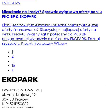
09.01.2026
Mieszkanie na kredyt? Sprawdź wyjątkową ofertę banku
PKO BP & EKOPARK
Planujesz zakup mieszkania i szukasz najkorzystniejszej
oferty finansowania? Skorzystaj z najlepszej oferty na
rynku kredytu Własny Kąt hipoteczny od PKO BP
przygotowanej wyłącznie dla Klientów EKOPARK. Poznaj
szczegóły. Kredyt hipoteczny Własny
1
2
...
16
»
Eko-Park Sp. z o.o. Sp. j.
ul. Armii Krajowej 19
30-150 Kraków
NIP: 5211950882