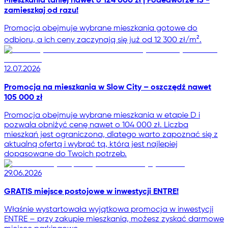
Mieszkania taniej nawet o 124 000 zł | Podedworze 13 -
zamieszkaj od razu!
Promocja obejmuje wybrane mieszkania gotowe do
odbioru, a ich ceny zaczynają się już od 12 300 zł/m².
12.07.2026
Promocja na mieszkania w Slow City – oszczędź nawet
105 000 zł
Promocja obejmuje wybrane mieszkania w etapie D i
pozwala obniżyć cenę nawet o 104 000 zł. Liczba
mieszkań jest ograniczona, dlatego warto zapoznać się z
aktualną ofertą i wybrać tą, która jest najlepiej
dopasowane do Twoich potrzeb.
29.06.2026
GRATIS miejsce postojowe w inwestycji ENTRE!
Właśnie wystartowała wyjątkowa promocja w inwestycji
ENTRE – przy zakupie mieszkania, możesz zyskać darmowe