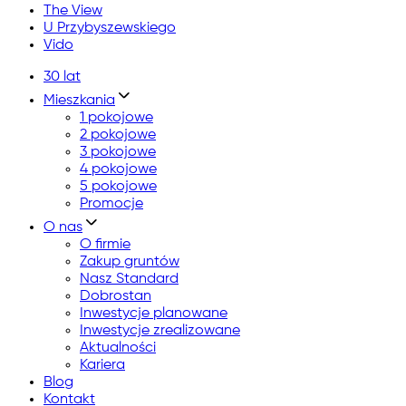
The View
U Przybyszewskiego
Vido
30 lat
Mieszkania
1 pokojowe
2 pokojowe
3 pokojowe
4 pokojowe
5 pokojowe
Promocje
O nas
O firmie
Zakup gruntów
Nasz Standard
Dobrostan
Inwestycje planowane
Inwestycje zrealizowane
Aktualności
Kariera
Blog
Kontakt