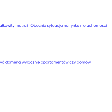
łkowity metraż. Obecnie sytuacja na rynku nieruchomości
ło być domeną wyłącznie apartamentów czy domów