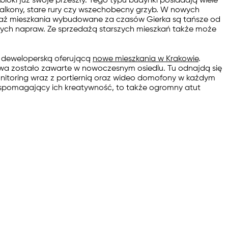
bloki już swoje przeszły. Tego typu budynki posiadają wiele
 balkony, stare rury czy wszechobecny grzyb. W nowych
hociaż mieszkania wybudowane za czasów Gierka są tańsze od
nych napraw. Ze sprzedażą starszych mieszkań także może
ą deweloperską oferującą
nowe mieszkania w Krakowie
.
wa zostało zawarte w nowoczesnym osiedlu. Tu odnajdą się
onitoring wraz z portiernią oraz wideo domofony w każdym
ci wspomagający ich kreatywność, to także ogromny atut