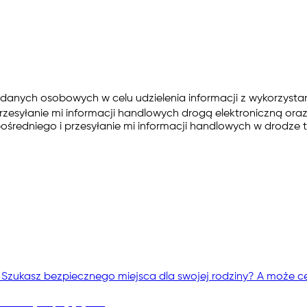
anych osobowych w celu udzielenia informacji z wykorzysta
zesyłanie mi informacji handlowych drogą elektroniczną or
dniego i przesyłanie mi informacji handlowych w drodze te
 Szukasz bezpiecznego miejsca dla swojej rodziny? A może cel