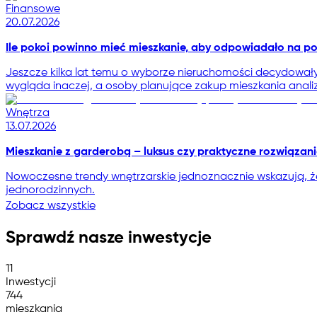
Finansowe
20.07.2026
Ile pokoi powinno mieć mieszkanie, aby odpowiadało na p
Jeszcze kilka lat temu o wyborze nieruchomości decydował
wygląda inaczej, a osoby planujące zakup mieszkania analiz
Wnętrza
13.07.2026
Mieszkanie z garderobą – luksus czy praktyczne rozwiązan
Nowoczesne trendy wnętrzarskie jednoznacznie wskazują,
jednorodzinnych.
Zobacz wszystkie
Sprawdź nasze inwestycje
11
Inwestycji
744
mieszkania