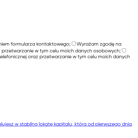
niem formularza kontaktowego;
Wyrażam zgodę na
az przetwarzanie w tym celu moich danych osobowych;
lefonicznej oraz przetwarzanie w tym celu moich danych
ujesz w stabilną lokatę kapitału, która od pierwszego dnia