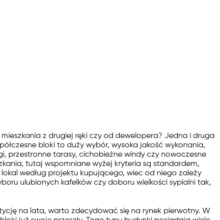
mieszkania z drugiej ręki czy od dewelopera? Jedna i druga
ółczesne bloki to duży wybór, wysoka jakość wykonania,
ngi, przestronne tarasy, cichobieżne windy czy nowoczesne
zkania, tutaj wspomniane wyżej kryteria są standardem,
 lokal według projektu kupującego, wiec od niego zależy
oru ulubionych kafelków czy doboru wielkości sypialni tak,
ycję na lata, warto zdecydować się na rynek pierwotny. W