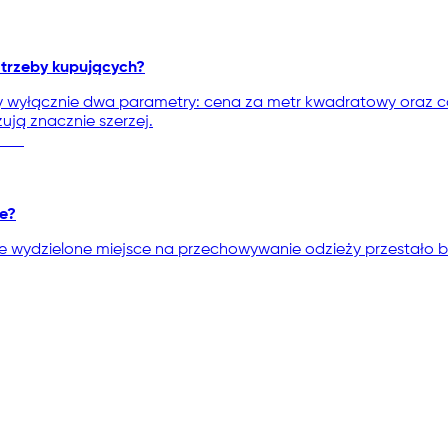
otrzeby kupujących?
y wyłącznie dwa parametry: cena za metr kwadratowy oraz ca
ują znacznie szerzej.
ie?
 że wydzielone miejsce na przechowywanie odzieży przesta