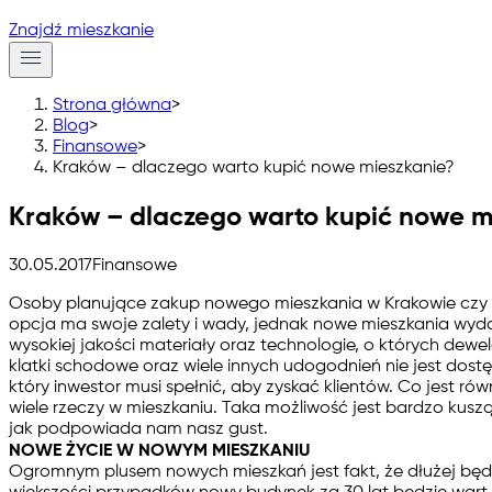
Znajdź mieszkanie
Strona główna
>
Blog
>
Finansowe
>
Kraków – dlaczego warto kupić nowe mieszkanie?
Kraków – dlaczego warto kupić nowe m
30.05.2017
Finansowe
Osoby planujące zakup nowego mieszkania w Krakowie czy w 
opcja ma swoje zalety i wady, jednak nowe mieszkania wyd
wysokiej jakości materiały oraz technologie, o których dew
klatki schodowe oraz wiele innych udogodnień nie jest dost
który inwestor musi spełnić, aby zyskać klientów. Co jest
wiele rzeczy w mieszkaniu. Taka możliwość jest bardzo kusz
jak podpowiada nam nasz gust.
NOWE ŻYCIE W NOWYM MIESZKANIU
Ogromnym plusem nowych mieszkań jest fakt, że dłużej będą