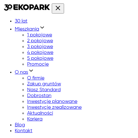
30 lat
Mieszkania
1 pokojowe
2 pokojowe
3 pokojowe
4 pokojowe
5 pokojowe
Promocje
O nas
O firmie
Zakup gruntów
Nasz Standard
Dobrostan
Inwestycje planowane
Inwestycje zrealizowane
Aktualności
Kariera
Blog
Kontakt