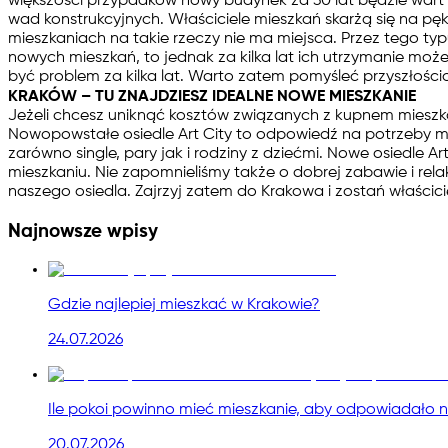
większości przypadków nowy budynek za 30 lat będzie wart wię
wad konstrukcyjnych. Właściciele mieszkań skarżą się na pę
mieszkaniach na takie rzeczy nie ma miejsca. Przez tego ty
nowych mieszkań, to jednak za kilka lat ich utrzymanie 
być problem za kilka lat. Warto zatem pomyśleć przyszłości
KRAKÓW – TU ZNAJDZIESZ IDEALNE NOWE MIESZKANIE
Jeżeli chcesz uniknąć kosztów związanych z kupnem mieszka
Nowopowstałe osiedle Art City to odpowiedź na potrzeby m
zarówno single, pary jak i rodziny z dziećmi. Nowe osiedle
mieszkaniu. Nie zapomnieliśmy także o dobrej zabawie i rela
naszego osiedla. Zajrzyj zatem do Krakowa i zostań właści
Najnowsze wpisy
Gdzie najlepiej mieszkać w Krakowie?
24.07.2026
Ile pokoi powinno mieć mieszkanie, aby odpowiadało 
20.07.2026