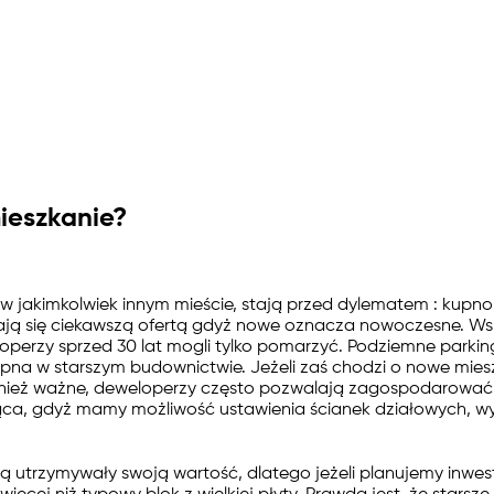
ieszkanie?
jakimkolwiek innym mieście, stają przed dylematem : kupno 
ają się ciekawszą ofertą gdyż nowe oznacza nowoczesne. Wsp
eloperzy sprzed 30 lat mogli tylko pomarzyć. Podziemne parki
ępna w starszym budownictwie. Jeżeli zaś chodzi o nowe mies
 również ważne, deweloperzy często pozwalają zagospodarować
ąca, gdyż mamy możliwość ustawienia ścianek działowych, wyb
 utrzymywały swoją wartość, dlatego jeżeli planujemy inwest