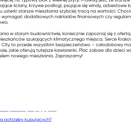
cej niż typowy blok z wielkiej płyty. Prawdą jest, że starsze 
kające ściany, krzywe podłogi, psujące się windy, azbestowe
pu usterki starsze mieszkania szybciej tracą na wartości. C
może wymagać dodatkowych nakładów finansowych czy regular
owo.
nia w starym budownictwie, koniecznie zapoznaj się z ofert
ieszkańców szukających klimatycznego miejsca. Serce Krako
 Art City to przede wszystkim bezpieczeństwo – całodobowy m
ksie, jakie oferują tutejsze kawiarenki. Plac zabaw dla dzie
cielem nowego mieszkania. Zapraszamy!
na potrzeby kupujących?