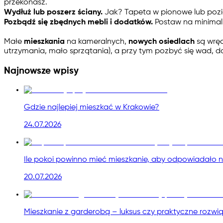
przekonasz.
Wydłuż lub poszerz ściany.
Jak? Tapeta w pionowe lub pozio
Pozbądź się zbędnych mebli i dodatków.
Postaw na minimali
Małe
mieszkania
na kameralnych,
nowych osiedlach
są wręc
utrzymania, mało sprzątania), a przy tym pozbyć się wad, d
Najnowsze wpisy
Gdzie najlepiej mieszkać w Krakowie?
24.07.2026
Ile pokoi powinno mieć mieszkanie, aby odpowiadało 
20.07.2026
Mieszkanie z garderobą – luksus czy praktyczne rozwi