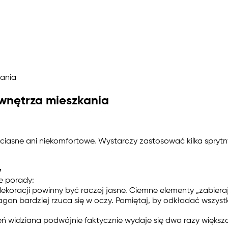
ania
wnętrza mieszkania
asne ani niekomfortowe. Wystarczy zastosować kilka sprytn
y
e porady:
 dekoracji powinny być raczej jasne. Ciemne elementy „zabiera
gan bardziej rzuca się w oczy. Pamiętaj, by odkładać wszyst
widziana podwójnie faktycznie wydaje się dwa razy większa. 