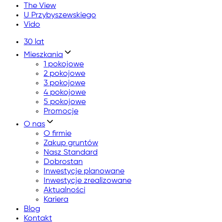
The View
U Przybyszewskiego
Vido
30 lat
Mieszkania
1 pokojowe
2 pokojowe
3 pokojowe
4 pokojowe
5 pokojowe
Promocje
O nas
O firmie
Zakup gruntów
Nasz Standard
Dobrostan
Inwestycje planowane
Inwestycje zrealizowane
Aktualności
Kariera
Blog
Kontakt