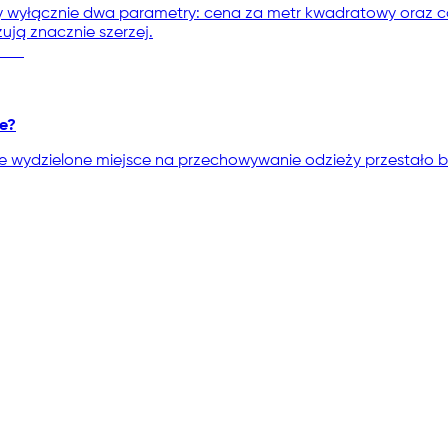
y wyłącznie dwa parametry: cena za metr kwadratowy oraz ca
ują znacznie szerzej.
ie?
 że wydzielone miejsce na przechowywanie odzieży przesta