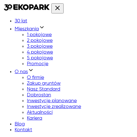
30 lat
Mieszkania
1 pokojowe
2 pokojowe
3 pokojowe
4 pokojowe
5 pokojowe
Promocje
O nas
O firmie
Zakup gruntów
Nasz Standard
Dobrostan
Inwestycje planowane
Inwestycje zrealizowane
Aktualności
Kariera
Blog
Kontakt