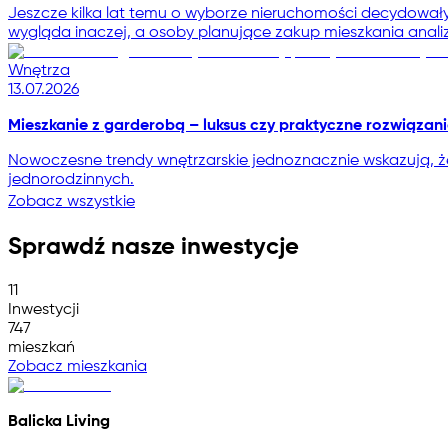
Jeszcze kilka lat temu o wyborze nieruchomości decydował
wygląda inaczej, a osoby planujące zakup mieszkania analiz
Wnętrza
13.07.2026
Mieszkanie z garderobą – luksus czy praktyczne rozwiązan
Nowoczesne trendy wnętrzarskie jednoznacznie wskazują,
jednorodzinnych.
Zobacz wszystkie
Sprawdź nasze inwestycje
11
Inwestycji
747
mieszkań
Zobacz mieszkania
Balicka Living