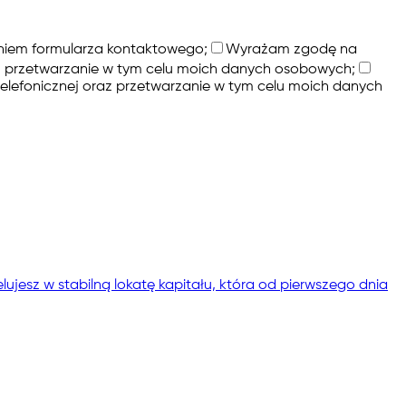
niem formularza kontaktowego;
Wyrażam zgodę na
az przetwarzanie w tym celu moich danych osobowych;
lefonicznej oraz przetwarzanie w tym celu moich danych
ujesz w stabilną lokatę kapitału, która od pierwszego dnia