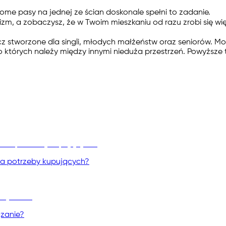
me pasy na jednej ze ścian doskonale spełni to zadanie.
zm, a zobaczysz, że w Twoim mieszkaniu od razu zrobi się wię
z stworzone dla singli, młodych małżeństw oraz seniorów. Możn
o których należy między innymi nieduża przestrzeń. Powyższe
na potrzeby kupujących?
ązanie?