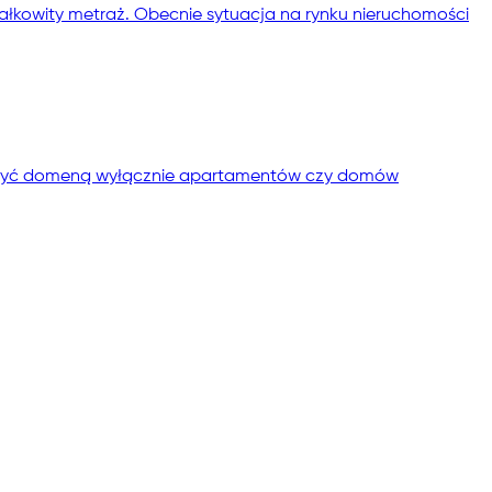
łkowity metraż. Obecnie sytuacja na rynku nieruchomości
ło być domeną wyłącznie apartamentów czy domów