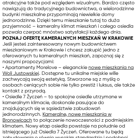
atrakcyjne także pod względem wizualnym. Bardzo często
nawiązują do tradycyjnego budownictwa, a wielorodzinne
budynki mieszkalne przypominają niewielkie domy
jednorodzinne. Dzięki temu mieszkanie tutaj to duża
przyjemność – kameralny klimat mieszkań i całego osiedla
pozwala czerpać mnóstwo satysfakcji każdego dnia.
POZNAJ OFERTĘ KAMERALNYCH MIESZKAŃ W KRAKOWIE
Jeśli jesteś zainteresowany nowym budownictwem
mieszkaniowym w Krakowie i chcesz zakupić jedno z
oferowanych tu kameralnych mieszkań, zapoznaj się z
naszymi propozycjami:
• Apartamenty Morelove – eleganckie
nowe mieszkania na
Woli Justowskiej
. Dostępne tu unikalne miejskie wille
zachwycają swoją estetyką. Stworzone są z myślą o
osobach ceniących sobie nie tylko prestiż i luksus, ale także
kontakt z przyrodą.
• Osiedle 7 Życzeń – to spokojne osiedle utrzymane w
kameralnym klimacie, doskonale pasujące do
znajdujących się w sąsiedztwie zabudowań
jednorodzinnych.
Kameralne, nowe mieszkania w
Bronowicach
to połączenie nowoczesności z podmiejskim
klimatem. Nowy etap osiedla powstaje na południe od
istniejącego już Osiedla 7 Życzeń. Oferowane tu będą
zabudowania o równie wysokim standardzie i podobnej