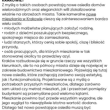
KRAKOWIE?
Z myślą o takich osobach powstają nowe osiedla domów
wielorodzinnych oraz eleganckich willi zlokalizowane
właśnie na obrzeżach miasta. Takie kameralne
nowe
mieszkania w Krakowie
cieszą się zainteresowaniem bardzo
wielu osób:
• młodych małżeństw planujących założyć rodzinę,
• rodzin z dziećmi poszukujących bezpiecznego,
spokojnego miejsca do zamieszkania,
• ludzi starszych, którzy cenią sobie spokój, ciszę i bliskość
przyrody,
• osób pracujących, dla których mieszkanie w tak
stonowanej okolicy to prawdziwy azyl.
Kraków rozbudowuje się w gruncie rzeczy we wszystkich
kierunkach, ale to na północy miasta dzieje się najwięcej w
zakresie budownictwa mieszkaniowego. Pojawiają się tutaj
nowe osiedla, które zachęcają zarówno swoją estetyką,
jak i funkcjonalnością. Projektowane są z myślą o
potrzebach przyszłych mieszkańców, dlatego zarówno
sam układ czy metraż mieszkań, jak i przestrzeń pomiędzy
budynkami są przemyślane pod wieloma kątami.
Mieszkanie powinno być przede wszystkim wygodne, ale
jego wygląd to niewątpliwie istotna wartość dodana.
Dlatego też nowo powstające osiedla muszą być