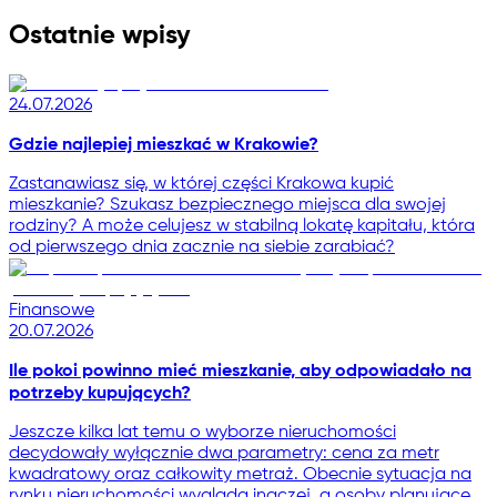
Ostatnie wpisy
24.07.2026
Gdzie najlepiej mieszkać w Krakowie?
Zastanawiasz się, w której części Krakowa kupić
mieszkanie? Szukasz bezpiecznego miejsca dla swojej
rodziny? A może celujesz w stabilną lokatę kapitału, która
od pierwszego dnia zacznie na siebie zarabiać?
Finansowe
20.07.2026
Ile pokoi powinno mieć mieszkanie, aby odpowiadało na
potrzeby kupujących?
Jeszcze kilka lat temu o wyborze nieruchomości
decydowały wyłącznie dwa parametry: cena za metr
kwadratowy oraz całkowity metraż. Obecnie sytuacja na
rynku nieruchomości wygląda inaczej, a osoby planujące