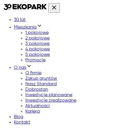
30 lat
Mieszkania
1 pokojowe
2 pokojowe
3 pokojowe
4 pokojowe
5 pokojowe
Promocje
O nas
O firmie
Zakup gruntów
Nasz Standard
Dobrostan
Inwestycje planowane
Inwestycje zrealizowane
Aktualności
Kariera
Blog
Kontakt