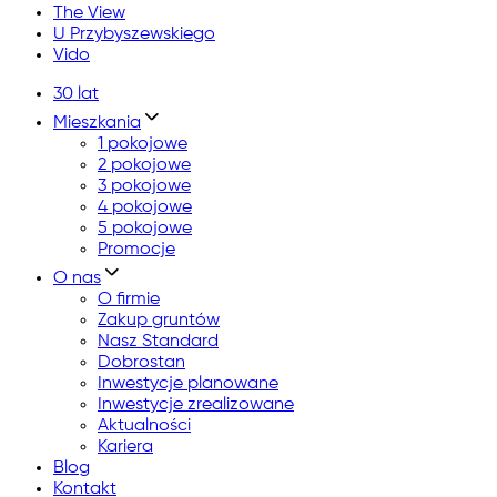
The View
U Przybyszewskiego
Vido
30 lat
Mieszkania
1 pokojowe
2 pokojowe
3 pokojowe
4 pokojowe
5 pokojowe
Promocje
O nas
O firmie
Zakup gruntów
Nasz Standard
Dobrostan
Inwestycje planowane
Inwestycje zrealizowane
Aktualności
Kariera
Blog
Kontakt