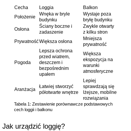
Cecha
Loggia
Balkon
Wnęka w bryle 
Wystaje poza 
Położenie
budynku
bryłę budynku
Ściany
 boczne i 
Zwykle otwarty 
Osłona
zadaszenie
z kilku stron
Mniejsza 
Prywatność
Większa osłona
prywatność
Lepsza ochrona 
Większa 
przed wiatrem, 
ekspozycja na 
Pogoda
deszczem i 
warunki 
bezpośrednim 
atmosferyczne
upałem
Lepiej 
Łatwiej stworzyć 
sprawdzają się 
Aranżacja
półotwarte wnętrze
lżejsze, mobilne 
rozwiązania
Tabela 1: Zestawienie porównawcze podstawowych 
cech loggii i balkonu
Jak urządzić loggię?