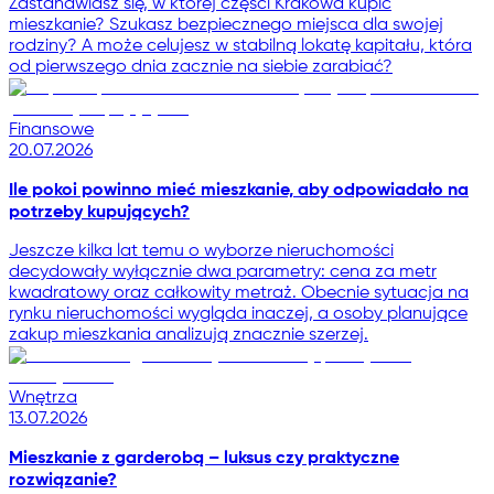
Zastanawiasz się, w której części Krakowa kupić
mieszkanie? Szukasz bezpiecznego miejsca dla swojej
rodziny? A może celujesz w stabilną lokatę kapitału, która
od pierwszego dnia zacznie na siebie zarabiać?
Finansowe
20.07.2026
Ile pokoi powinno mieć mieszkanie, aby odpowiadało na
potrzeby kupujących?
Jeszcze kilka lat temu o wyborze nieruchomości
decydowały wyłącznie dwa parametry: cena za metr
kwadratowy oraz całkowity metraż. Obecnie sytuacja na
rynku nieruchomości wygląda inaczej, a osoby planujące
zakup mieszkania analizują znacznie szerzej.
Wnętrza
13.07.2026
Mieszkanie z garderobą – luksus czy praktyczne
rozwiązanie?