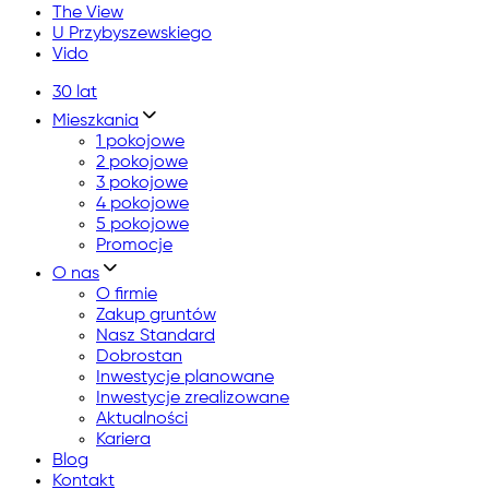
The View
U Przybyszewskiego
Vido
30 lat
Mieszkania
1 pokojowe
2 pokojowe
3 pokojowe
4 pokojowe
5 pokojowe
Promocje
O nas
O firmie
Zakup gruntów
Nasz Standard
Dobrostan
Inwestycje planowane
Inwestycje zrealizowane
Aktualności
Kariera
Blog
Kontakt