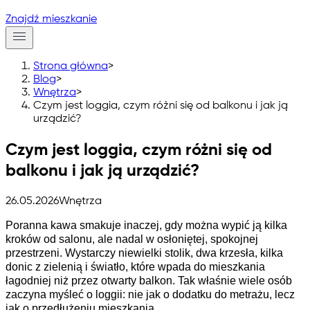
Znajdź mieszkanie
Strona główna
>
Blog
>
Wnętrza
>
Czym jest loggia, czym różni się od balkonu i jak ją
urządzić?
Czym jest loggia, czym różni się od
balkonu i jak ją urządzić?
26.05.2026
Wnętrza
Poranna kawa smakuje inaczej, gdy można wypić ją kilka 
kroków od salonu, ale nadal w osłoniętej, spokojnej 
przestrzeni. Wystarczy niewielki stolik, dwa krzesła, kilka 
donic z
 zielenią i św
iatło, które wpada do mieszkania 
łagodniej niż przez otwarty balkon. Tak właśnie wiele osób 
zaczyna myśleć o loggii: nie jak o dodatku do metrażu, lecz 
jak o przedłużeniu mieszkania.