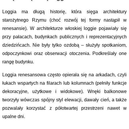
Loggia ma długą histor
ię, która sięga architektury 
starożytnego Rzymu (choć rozwój tej formy nastąpił w 
renesansie). W architekturze włoskiej loggie pojawiały się 
przy pałacach, budynkach publicznych i reprezentacyjnych 
dziedzińcach. Nie były tylko ozdobą – służyły spotkaniom, 
odpoczynkowi oraz obserwacji otoczenia. Podkreślały one 
rangę budynku.
Loggia renesansowa często opierała się na arkadach, czyli 
łu
kach wspartych na filarach lub kolumnach (pełniły funkcje 
dekoracyjne, użytkowe i widokowe). Wnęki balkonowe 
tworzyły wówczas spójny styl elewacji, dawały cień, a także 
pozwalały korzystać z półotwartej przestrzeni nawet w 
upalne dni.