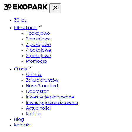
30 lat
Mieszkania
1 pokojowe
2 pokojowe
3 pokojowe
4 pokojowe
5 pokojowe
Promocje
O nas
O firmie
Zakup gruntów
Nasz Standard
Dobrostan
Inwestycje planowane
Inwestycje zrealizowane
Aktualności
Kariera
Blog
Kontakt