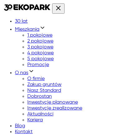
30 lat
Mieszkania
1 pokojowe
2 pokojowe
3 pokojowe
4 pokojowe
5 pokojowe
Promocje
O nas
O firmie
Zakup gruntów
Nasz Standard
Dobrostan
Inwestycje planowane
Inwestycje zrealizowane
Aktualności
Kariera
Blog
Kontakt