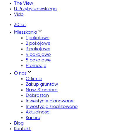
The View
U Przybyszewskiego
Vido
30 lat
Mieszkania
1 pokojowe
2 pokojowe
3 pokojowe
4 pokojowe
5 pokojowe
Promocje
O nas
O firmie
Zakup gruntów
Nasz Standard
Dobrostan
Inwestycje planowane
Inwestycje zrealizowane
Aktualności
Kariera
Blog
Kontakt