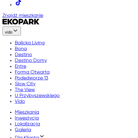
Znajdź mieszkanie
vido
Balicka Living
Bona
Destino
Destino Domy
Entre
Forma Otwarta
Podedworze 13
Slow City
The View
U Przybyszewskiego
Vido
Mieszkania
Inwestycja
Lokalizacja
Galeria