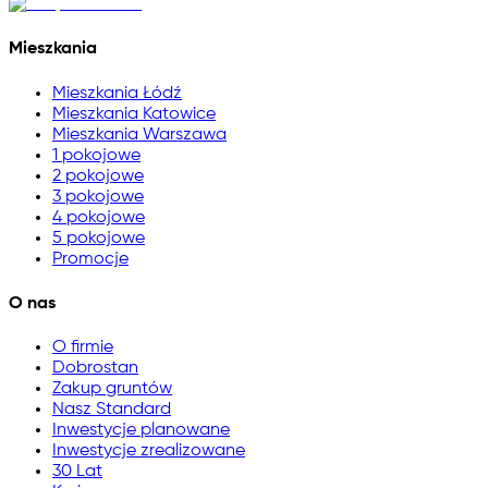
Mieszkania
Mieszkania Łódź
Mieszkania Katowice
Mieszkania Warszawa
1 pokojowe
2 pokojowe
3 pokojowe
4 pokojowe
5 pokojowe
Promocje
O nas
O firmie
Dobrostan
Zakup gruntów
Nasz Standard
Inwestycje planowane
Inwestycje zrealizowane
30 Lat