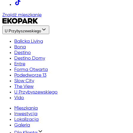
Znajdź mieszkanie
U Przybyszewskiego
Balicka Living
Bona
Destino
Destino Domy
Entre
Forma Otwarta
Podedworze 13
Slow City
The View
U Przybyszewskiego
Vido
Mieszkania
Inwestycja
Lokalizacja
Galeria