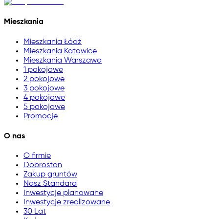
Mieszkania
Mieszkania Łódź
Mieszkania Katowice
Mieszkania Warszawa
1 pokojowe
2 pokojowe
3 pokojowe
4 pokojowe
5 pokojowe
Promocje
O nas
O firmie
Dobrostan
Zakup gruntów
Nasz Standard
Inwestycje planowane
Inwestycje zrealizowane
30 Lat