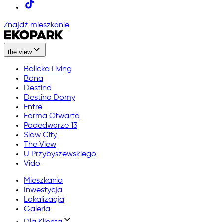
Znajdź mieszkanie
the view
Balicka Living
Bona
Destino
Destino Domy
Entre
Forma Otwarta
Podedworze 13
Slow City
The View
U Przybyszewskiego
Vido
Mieszkania
Inwestycja
Lokalizacja
Galeria