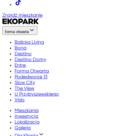
Znajdź mieszkanie
forma otwarta
Balicka Living
Bona
Destino
Destino Domy
Entre
Forma Otwarta
Podedworze 13
Slow City
The View
U Przybyszewskiego
Vido
Mieszkania
Inwestycja
Lokalizacja
Galeria