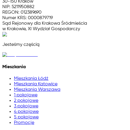
30-150 Kraków
NIP: 5211950882
REGON: 012389690
Numer KRS: 0000879719
Sąd Rejonowy dla Krakowa Śródmieścia
w Krakowie, XI Wydział Gospodarczy
Jesteśmy częścią
Mieszkania
Mieszkania Łódź
Mieszkania Katowice
Mieszkania Warszawa
1 pokojowe
2 pokojowe
3 pokojowe
4 pokojowe
5 pokojowe
Promocje