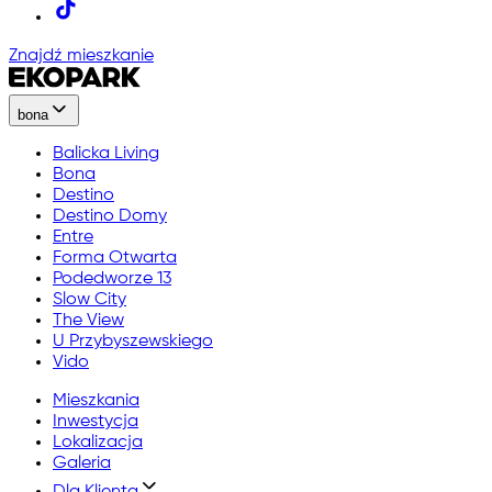
Znajdź mieszkanie
bona
Balicka Living
Bona
Destino
Destino Domy
Entre
Forma Otwarta
Podedworze 13
Slow City
The View
U Przybyszewskiego
Vido
Mieszkania
Inwestycja
Lokalizacja
Galeria