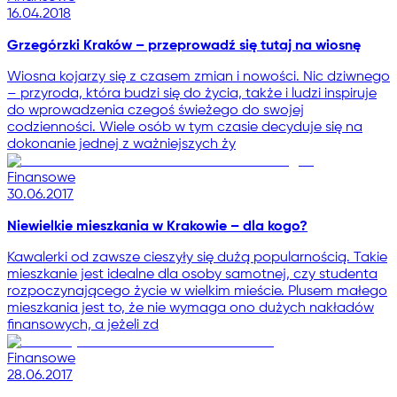
16.04.2018
Grzegórzki Kraków – przeprowadź się tutaj na wiosnę
Wiosna kojarzy się z czasem zmian i nowości. Nic dziwnego
– przyroda, która budzi się do życia, także i ludzi inspiruje
do wprowadzenia czegoś świeżego do swojej
codzienności. Wiele osób w tym czasie decyduje się na
dokonanie jednej z ważniejszych ży
Finansowe
30.06.2017
Niewielkie mieszkania w Krakowie – dla kogo?
Kawalerki od zawsze cieszyły się dużą popularnością. Takie
mieszkanie jest idealne dla osoby samotnej, czy studenta
rozpoczynającego życie w wielkim mieście. Plusem małego
mieszkania jest to, że nie wymaga ono dużych nakładów
finansowych, a jeżeli zd
Finansowe
28.06.2017