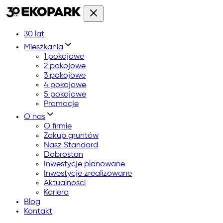
30 lat
Mieszkania
1 pokojowe
2 pokojowe
3 pokojowe
4 pokojowe
5 pokojowe
Promocje
O nas
O firmie
Zakup gruntów
Nasz Standard
Dobrostan
Inwestycje planowane
Inwestycje zrealizowane
Aktualności
Kariera
Blog
Kontakt