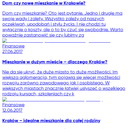
Dom czy nowe mieszkanie w Krakowie?
Dom czy mieszkanie? Oto jest pytanie. Jedno i drugie ma
swoje wady i zalety. Wszystko zależy od naszych
oczekiwań, upodobań i stylu życia. I nie chodzi tu
wyłącznie o koszty, ale o to by czuć się swobodnie. Warto
poważnie zastanowić się czy lubimy zg
Finansowe
27.06.2017
Mieszkanie w dużym mieście – dlaczego Kraków?
Nie da się ukryć, że duże miasto to duże możliwości. Im
większa aglomeracja, tym pojawia się więcej możliwości
rozwoju zarówno zawodowego jak i osobistego. W
większych miastach znacznie łatwiej usłyszeć o wszelkiego
rodzaju kursach, szkoleniach czy k
Finansowe
12.06.2017
Kraków – idealne mieszkanie dla całej rodziny