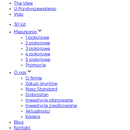
The View
U Przybyszewskiego
Vido
30 lat
Mieszkania
1 pokojowe
2 pokojowe
3 pokojowe
4 pokojowe
5 pokojowe
Promocje
O nas
O firmie
Zakup gruntów
Nasz Standard
Dobrostan
Inwestycje planowane
Inwestycje zrealizowane
Aktualności
Kariera
Blog
Kontakt