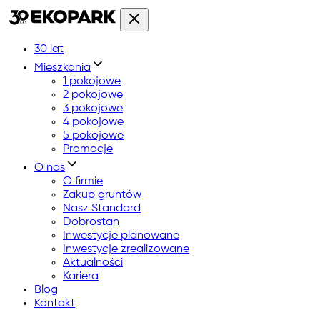
30 lat
Mieszkania
1 pokojowe
2 pokojowe
3 pokojowe
4 pokojowe
5 pokojowe
Promocje
O nas
O firmie
Zakup gruntów
Nasz Standard
Dobrostan
Inwestycje planowane
Inwestycje zrealizowane
Aktualności
Kariera
Blog
Kontakt