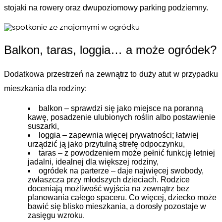
stojaki na rowery oraz dwupoziomowy parking podziemny. 
Balkon, taras, loggia… a może ogródek?
Dodatkowa przestrzeń na zewnątrz to duży atut w przypadku 
mieszkania dla rodziny:
balkon
 – sprawdzi się jako miejsce na poranną 
kawę, posadzenie ulubionych roślin albo postawienie 
suszarki,
loggia
 – zapewnia więcej prywatności; łatwiej 
urządzić ją jako przytulną strefę odpoczynku,
taras 
– z powodzeniem może pełnić funkcję letniej 
jadalni, idealnej dla większej rodziny,
ogródek na parterze
 – daje najwięcej swobody, 
zwłaszcza przy młodszych dzieciach. Rodzice 
doceniają możliwość wyjścia na zewnątrz bez 
planowania całego spaceru. Co więcej, dziecko może 
bawić się blisko mieszkania, a dorosły pozostaje w 
zasięgu wzroku.