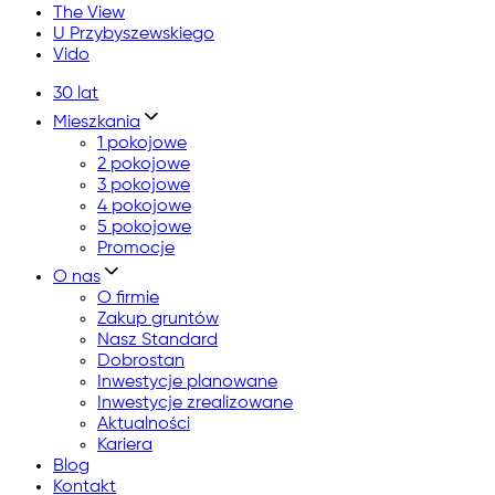
The View
U Przybyszewskiego
Vido
30 lat
Mieszkania
1 pokojowe
2 pokojowe
3 pokojowe
4 pokojowe
5 pokojowe
Promocje
O nas
O firmie
Zakup gruntów
Nasz Standard
Dobrostan
Inwestycje planowane
Inwestycje zrealizowane
Aktualności
Kariera
Blog
Kontakt