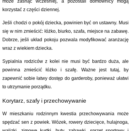
może zasnąć wcześniej, a pozostali domownicy mogą 
korzystać z części dziennej.
Jeśli chodzi o pokój dziecka, powinien być on ustawny. Musi 
się w nim zmieścić: łóżko, biurko, szafa, miejsce na zabawę. 
Dobrze, jeśli układ pokoju pozwala modyfikować aranżację 
wraz z wiekiem dziecka.
Sypialnia rodziców z kolei nie musi być bardzo duża, ale 
powinna zmieścić łóżko i szafę. Ważne jest tutaj, by 
zapewnić sobie łatwy dostęp do garderoby, ponieważ ułatwi 
to utrzymanie porządku.
Korytarz, szafy i przechowywanie
W mieszkaniu rodzinnym kwestia przechowywania może 
spędzać sen z powiek. Wózek, rowery dziecięce, hulajnoga, 
walizki, zimowe kurtki, buty, zabawki, sprzęt sportowy i 