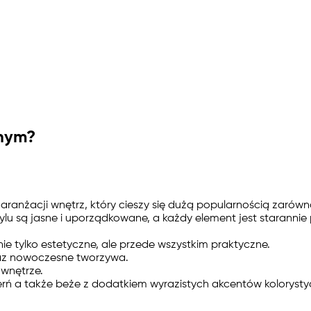
snym?
aranżacji wnętrz, który cieszy się dużą popularnością zarów
ylu są jasne i uporządkowane, a każdy element jest staranni
ie tylko estetyczne, ale przede wszystkim praktyczne.
raz nowoczesne tworzywa.
 wnętrze.
zerń a także beże z dodatkiem wyrazistych akcentów koloryst