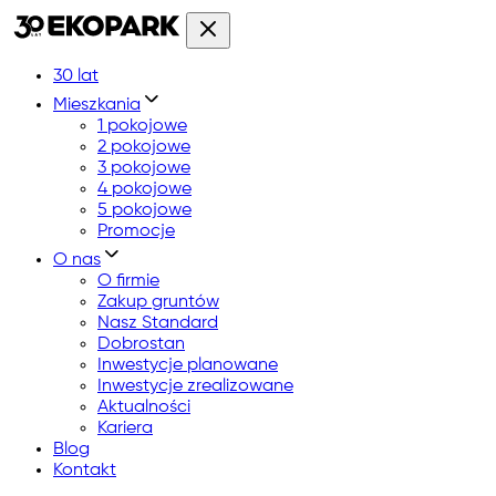
30 lat
Mieszkania
1 pokojowe
2 pokojowe
3 pokojowe
4 pokojowe
5 pokojowe
Promocje
O nas
O firmie
Zakup gruntów
Nasz Standard
Dobrostan
Inwestycje planowane
Inwestycje zrealizowane
Aktualności
Kariera
Blog
Kontakt