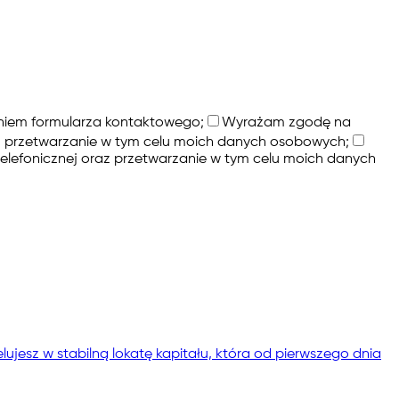
niem formularza kontaktowego;
Wyrażam zgodę na
az przetwarzanie w tym celu moich danych osobowych;
lefonicznej oraz przetwarzanie w tym celu moich danych
ujesz w stabilną lokatę kapitału, która od pierwszego dnia