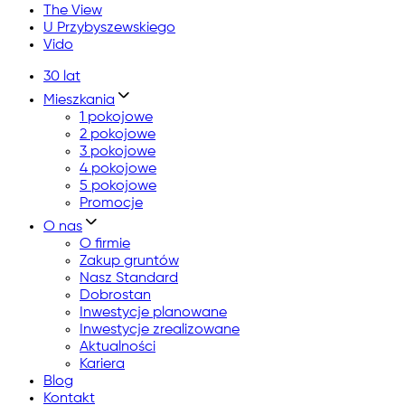
The View
U Przybyszewskiego
Vido
30 lat
Mieszkania
1 pokojowe
2 pokojowe
3 pokojowe
4 pokojowe
5 pokojowe
Promocje
O nas
O firmie
Zakup gruntów
Nasz Standard
Dobrostan
Inwestycje planowane
Inwestycje zrealizowane
Aktualności
Kariera
Blog
Kontakt