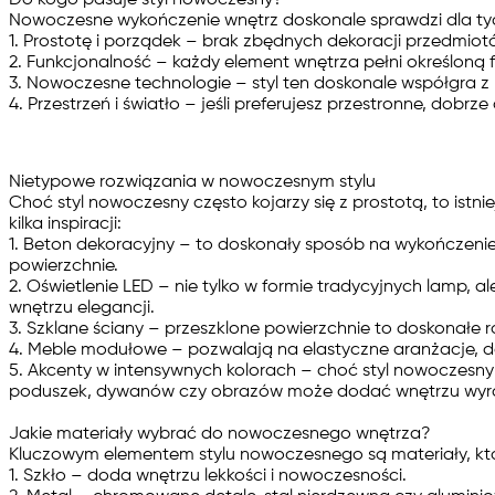
Nowoczesne wykończenie wnętrz doskonale sprawdzi dla tych
1. Prostotę i porządek
– brak zbędnych dekoracji przedmiot
2. Funkcjonalność
– każdy element wnętrza pełni określoną 
3. Nowoczesne technologie
– styl ten doskonale współgra z
4. Przestrzeń i światło
– jeśli preferujesz przestronne, dobrze
Nietypowe rozwiązania w nowoczesnym stylu
Choć styl nowoczesny często kojarzy się z prostotą, to ist
kilka inspiracji:
1. Beton dekoracyjny
– to doskonały sposób na wykończenie 
powierzchnie.
2. Oświetlenie LED
– nie tylko w formie tradycyjnych lamp, a
wnętrzu elegancji.
3. Szklane ściany
– przeszklone powierzchnie to doskonałe roz
4. Meble modułowe
– pozwalają na elastyczne aranżacje, d
5. Akcenty w intensywnych kolorach
– choć styl nowoczesny 
poduszek, dywanów czy obrazów może dodać wnętrzu wyrazi
Jakie materiały wybrać do nowoczesnego wnętrza?
Kluczowym elementem stylu nowoczesnego są materiały, któr
1. Szkło
– doda wnętrzu lekkości i nowoczesności.