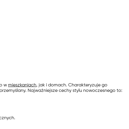
no w
mieszkaniach
, jak i domach. Charakteryzuje go
e przemyślany. Najważniejsze cechy stylu nowoczesnego to:
ycznych.