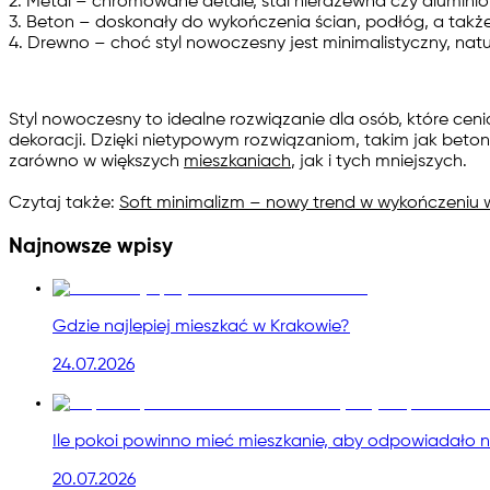
2. Metal
– chromowane detale, stal nierdzewna czy aluminio
3. Beton
– doskonały do wykończenia ścian, podłóg, a także
4. Drewno
– choć styl nowoczesny jest minimalistyczny, nat
Styl nowoczesny to idealne rozwiązanie dla osób, które cen
dekoracji. Dzięki nietypowym rozwiązaniom, takim jak beton
zarówno w większych
mieszkaniach
, jak i tych mniejszych.
Czytaj także:
Soft minimalizm – nowy trend w wykończeniu 
Najnowsze wpisy
Gdzie najlepiej mieszkać w Krakowie?
24.07.2026
Ile pokoi powinno mieć mieszkanie, aby odpowiadało 
20.07.2026