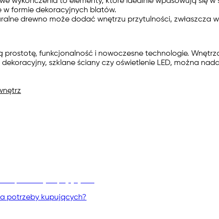
we wykończenia to elementy, które idealnie wpasowują się w 
 w formie dekoracyjnych blatów.
uralne drewno może dodać wnętrzu przytulności, zwłaszcza w 
ią prostotę, funkcjonalność i nowoczesne technologie. Wnętrz
 dekoracyjny, szklane ściany czy oświetlenie LED, można nada
wnętrz
na potrzeby kupujących?