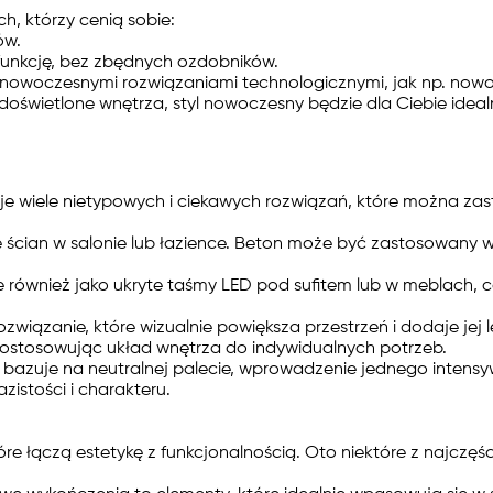
, którzy cenią sobie:
ów.
funkcję, bez zbędnych ozdobników.
 nowoczesnymi rozwiązaniami technologicznymi, jak np. nowo
 doświetlone wnętrza, styl nowoczesny będzie dla Ciebie ideal
nieje wiele nietypowych i ciekawych rozwiązań, które można 
ścian w salonie lub łazience. Beton może być zastosowany w
le również jako ukryte taśmy LED pod sufitem lub w meblach,
wiązanie, które wizualnie powiększa przestrzeń i dodaje jej l
ostosowując układ wnętrza do indywidualnych potrzeb.
bazuje na neutralnej palecie, wprowadzenie jednego intensyw
stości i charakteru.
e łączą estetykę z funkcjonalnością. Oto niektóre z najczęś