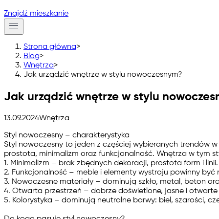
Znajdź mieszkanie
Strona główna
>
Blog
>
Wnętrza
>
Jak urządzić wnętrze w stylu nowoczesnym?
Jak urządzić wnętrze w stylu nowocze
13.09.2024
Wnętrza
Styl nowoczesny – charakterystyka
Styl nowoczesny to jeden z częściej wybieranych trendów w 
prostota, minimalizm oraz funkcjonalność. Wnętrza w tym st
1. Minimalizm
– brak zbędnych dekoracji, prostota form i linii.
2. Funkcjonalność
– meble i elementy wystroju powinny być n
3. Nowoczesne materiały
– dominują szkło, metal, beton o
4. Otwarta przestrzeń
– dobrze doświetlone, jasne i otwarte
5. Kolorystyka
– dominują neutralne barwy: biel, szarości, c
Do kogo pasuje styl nowoczesny?