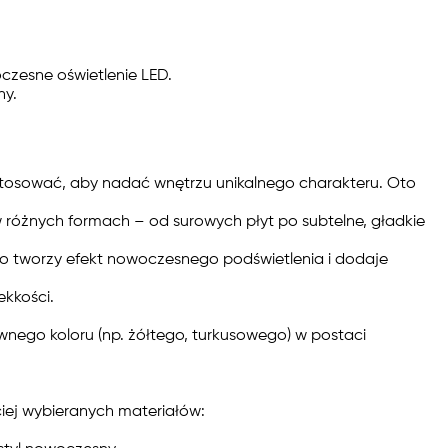
czesne oświetlenie LED.
ny.
zastosować, aby nadać wnętrzu unikalnego charakteru. Oto
 różnych formach – od surowych płyt po subtelne, gładkie
 co tworzy efekt nowoczesnego podświetlenia i dodaje
ekkości.
nego koloru (np. żółtego, turkusowego) w postaci
ciej wybieranych materiałów: