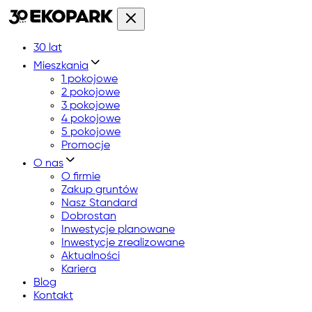
30 lat
Mieszkania
1 pokojowe
2 pokojowe
3 pokojowe
4 pokojowe
5 pokojowe
Promocje
O nas
O firmie
Zakup gruntów
Nasz Standard
Dobrostan
Inwestycje planowane
Inwestycje zrealizowane
Aktualności
Kariera
Blog
Kontakt