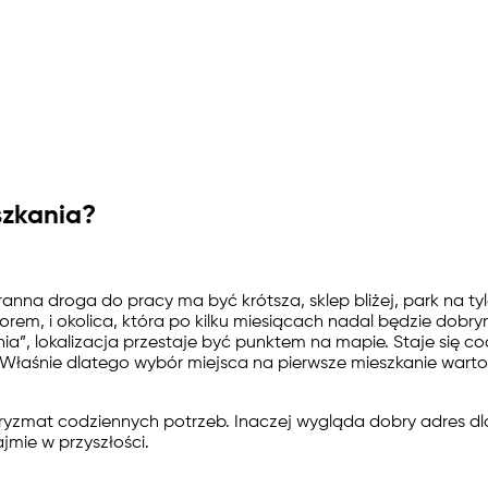
szkania?
nna droga do pracy ma być krótsza, sklep bliżej, park na tyl
orem, i okolica, która po kilku miesiącach nadal będzie dob
zenia”, lokalizacja przestaje być punktem na mapie. Staje si
łaśnie dlatego wybór miejsca na pierwsze mieszkanie warto po
pryzmat codziennych potrzeb. Inaczej wygląda dobry adres dl
jmie w przyszłości.