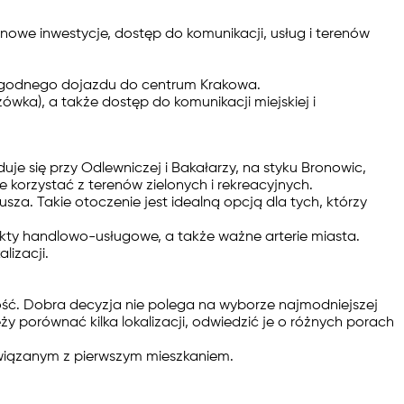
 nowe inwestycje, dostęp do komunikacji, usług i terenów
 wygodnego dojazdu do centrum Krakowa.
ówka), a także dostęp do komunikacji miejskiej i
je się przy Odlewniczej i Bakałarzy, na styku Bronowic,
 korzystać z terenów zielonych i rekreacyjnych.
sza. Takie otoczenie jest idealną opcją dla tych, którzy
nkty handlowo-usługowe, a także ważne arterie miasta.
lizacji.
łość. Dobra decyzja nie polega na wyborze najmodniejszej
eży porównać kilka lokalizacji, odwiedzić je o różnych porach
 związanym z pierwszym mieszkaniem.