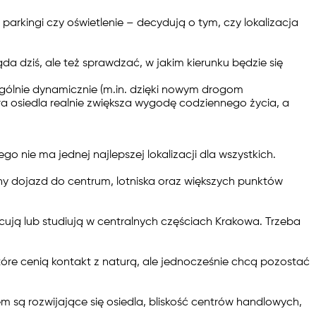
parkingi czy oświetlenie – decydują o tym, czy lokalizacja
ąda dziś, ale też sprawdzać, w jakim kierunku będzie się
ególnie dynamicznie (m.in. dzięki nowym drogom
ra osiedla realnie zwiększa wygodę codziennego życia, a
o nie ma jednej najlepszej lokalizacji dla wszystkich.
dny dojazd do centrum, lotniska oraz większych punktów
acują lub studiują w centralnych częściach Krakowa. Trzeba
 które cenią kontakt z naturą, ale jednocześnie chcą pozostać
m są rozwijające się osiedla, bliskość centrów handlowych,