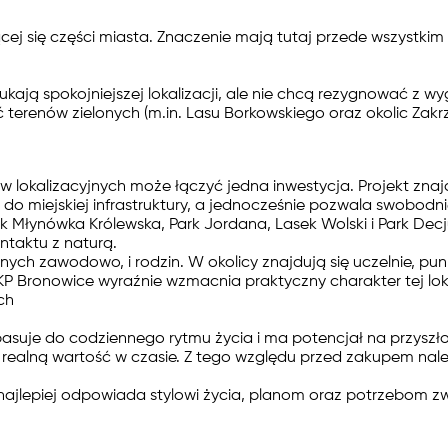
ącej się części miasta. Znaczenie mają tutaj przede wszystkim
ukają spokojniejszej lokalizacji, ale nie chcą rezygnować z
terenów zielonych (m.in. Lasu Borkowskiego oraz okolic Zakrz
 lokalizacyjnych może łączyć jedna inwestycja. Projekt znajdu
do miejskiej infrastruktury, a jednocześnie pozwala swobodnie
k Młynówka Królewska, Park Jordana, Lasek Wolski i Park Decju
ntaktu z naturą.
ych zawodowo, i rodzin. W okolicy znajdują się uczelnie, pu
KP Bronowice wyraźnie wzmacnia praktyczny charakter tej loka
 pasuje do codziennego rytmu życia i ma potencjał na przysz
e i realną wartość w czasie. Z tego względu przed zakupem nal
a najlepiej odpowiada stylowi życia, planom oraz potrzebom