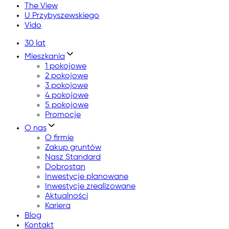
The View
U Przybyszewskiego
Vido
30 lat
Mieszkania
1 pokojowe
2 pokojowe
3 pokojowe
4 pokojowe
5 pokojowe
Promocje
O nas
O firmie
Zakup gruntów
Nasz Standard
Dobrostan
Inwestycje planowane
Inwestycje zrealizowane
Aktualności
Kariera
Blog
Kontakt