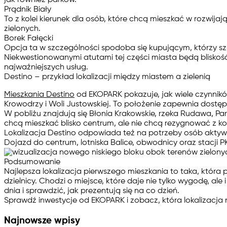
Prądnik Biały
To z kolei kierunek dla osób, które chcą mieszkać w rozwijaj
zielonych.
Borek Fałęcki
Opcja ta w szczególności spodoba się kupującym, którzy sz
Niekwestionowanymi atutami tej części miasta będą bliskość 
najważniejszych usług.
Destino – przykład lokalizacji między miastem a zielenią
Mieszkania Destino
od EKOPARK pokazuje, jak wiele czynników
Krowodrzy i Woli Justowskiej. To położenie zapewnia dostęp 
W pobliżu znajdują się Błonia Krakowskie, rzeka Rudawa, Par
chcą mieszkać blisko centrum, ale nie chcą rezygnować z ko
Lokalizacja Destino odpowiada też na potrzeby osób aktywn
Dojazd do centrum, lotniska Balice, obwodnicy oraz stacji P
Podsumowanie
Najlepsza lokalizacja pierwszego mieszkania to taka, która
dzielnicy. Chodzi o miejsce, które daje nie tylko wygodę, al
dnia i sprawdzić, jak prezentują się na co dzień.
Sprawdź inwestycje od EKOPARK i zobacz, która lokalizacj
Najnowsze wpisy