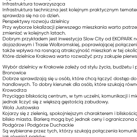
Infrastruktura towarzysząca
Infrastruktura techniczna jest kolejnym praktycznym tematem
sprawdza się na co dzień.
Perspektywy rozwoju dzielnicy
Przy wyborze lokalizacji pierwszego mieszkania warto patrzeć
zmieniać w kolejnych latach.
Dobrym przykładem jest inwestycja Slow City od EKOPARK na
dojazdowym i Trasie Wolbromskiej, poprawiającej połączenie
także wpływa na rosnącą atrakcyjność mieszkań w tej okoli
Które dzielnice Krakowa warto rozważyć przy zakupie pierw
Wybór dzielnicy w Krakowie zależy od stylu życia, budżetu i 
Bronowice
Dobrze sprawdzają się u osób, które chcą łączyć dostęp do 
handlowych. To dobry kierunek dla osób, które szukają rów
Krowodrza
Przyciąga bliskością centrum, w tym uczelni, komunikacji i 
jednak liczyć się z większą gęstością zabudowy.
Wola Justowska
Kojarzy się z zielenią, spokojniejszym charakterem i bliskoś
blisko miasta. Barierą mogą być jednak ceny i ograniczona
Podgórze i Podgórze Duchackie
Są wybierane przez tych, którzy szukają połączenia komunika
jak również parków.