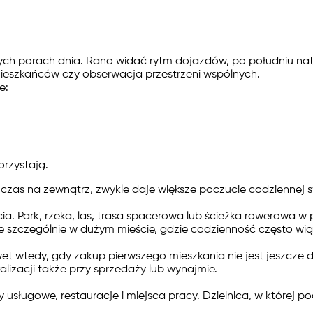
żnych porach dnia. Rano widać rytm dojazdów, po południu n
mieszkańców czy obserwacja przestrzeni wspólnych.
e:
korzystają.
ją czas na zewnątrz, zwykle daje większe poczucie codziennej
. Park, rzeka, las, trasa spacerowa lub ścieżka rowerowa w
e szczególnie w dużym mieście, gdzie codzienność często wią
t wtedy, gdy zakup pierwszego mieszkania nie jest jeszcze d
lizacji także przy sprzedaży lub wynajmie.
y usługowe, restauracje i miejsca pracy. Dzielnica, w której