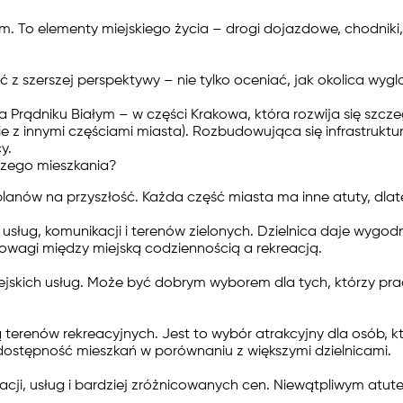
. To elementy miejskiego życia – drogi dojazdowe, chodniki, 
 z szerszej perspektywy – nie tylko oceniać, jak okolica wygl
 Prądniku Białym – w części Krakowa, która rozwija się szcz
 z innymi częściami miasta). Rozbudowująca się infrastruktu
cy.
szego mieszkania?
planów na przyszłość. Każda część miasta ma inne atuty, dlateg
usług, komunikacji i terenów zielonych. Dzielnica daje wygo
nowagi między miejską codziennością a rekreacją.
miejskich usług. Może być dobrym wyborem dla tych, którzy pr
cią terenów rekreacyjnych. Jest to wybór atrakcyjny dla osób,
 dostępność mieszkań w porównaniu z większymi dzielnicami.
cji, usług i bardziej zróżnicowanych cen. Niewątpliwym atute