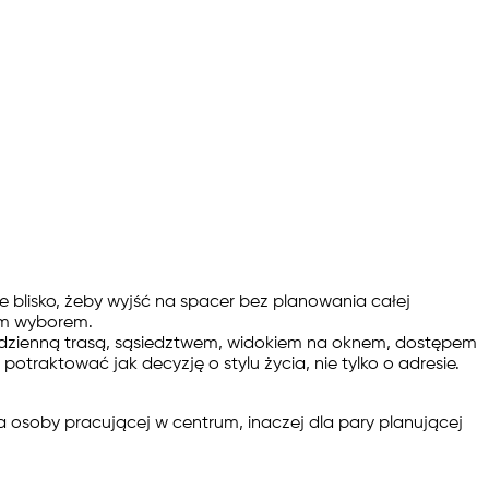
e blisko, żeby wyjść na spacer bez planowania całej
rym wyborem.
ę codzienną trasą, sąsiedztwem, widokiem na oknem, dostępem
traktować jak decyzję o stylu życia, nie tylko o adresie.
a osoby pracującej w centrum, inaczej dla pary planującej