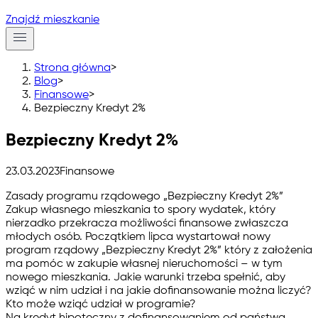
Znajdź mieszkanie
Strona główna
>
Blog
>
Finansowe
>
Bezpieczny Kredyt 2%
Bezpieczny Kredyt 2%
23.03.2023
Finansowe
Zasady programu rządowego „Bezpieczny Kredyt 2%”
Zakup własnego mieszkania to spory wydatek, który
nierzadko przekracza możliwości finansowe zwłaszcza
młodych osób. Początkiem lipca wystartował nowy
program rządowy „
Bezpieczny Kredyt 2%
” który z założenia
ma pomóc w zakupie własnej nieruchomości – w tym
nowego mieszkania. Jakie warunki trzeba spełnić, aby
wziąć w nim udział i na jakie dofinansowanie można liczyć?
Kto może wziąć udział w programie?
Na
kredyt hipoteczny z dofinansowaniem
od państwa