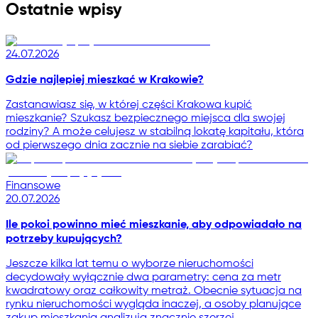
Ostatnie wpisy
24.07.2026
Gdzie najlepiej mieszkać w Krakowie?
Zastanawiasz się, w której części Krakowa kupić
mieszkanie? Szukasz bezpiecznego miejsca dla swojej
rodziny? A może celujesz w stabilną lokatę kapitału, która
od pierwszego dnia zacznie na siebie zarabiać?
Finansowe
20.07.2026
Ile pokoi powinno mieć mieszkanie, aby odpowiadało na
potrzeby kupujących?
Jeszcze kilka lat temu o wyborze nieruchomości
decydowały wyłącznie dwa parametry: cena za metr
kwadratowy oraz całkowity metraż. Obecnie sytuacja na
rynku nieruchomości wygląda inaczej, a osoby planujące
zakup mieszkania analizują znacznie szerzej.