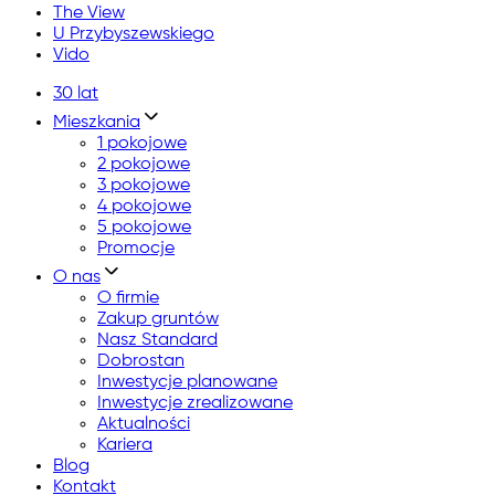
The View
U Przybyszewskiego
Vido
30 lat
Mieszkania
1 pokojowe
2 pokojowe
3 pokojowe
4 pokojowe
5 pokojowe
Promocje
O nas
O firmie
Zakup gruntów
Nasz Standard
Dobrostan
Inwestycje planowane
Inwestycje zrealizowane
Aktualności
Kariera
Blog
Kontakt