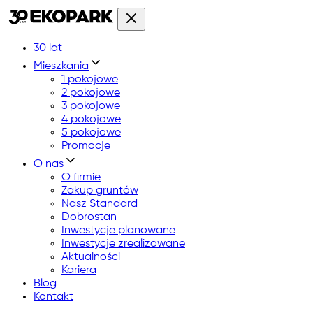
30 lat
Mieszkania
1 pokojowe
2 pokojowe
3 pokojowe
4 pokojowe
5 pokojowe
Promocje
O nas
O firmie
Zakup gruntów
Nasz Standard
Dobrostan
Inwestycje planowane
Inwestycje zrealizowane
Aktualności
Kariera
Blog
Kontakt