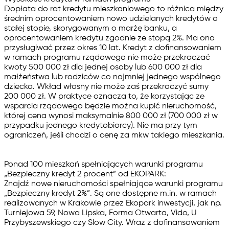
Dopłata do rat kredytu mieszkaniowego to różnica między
średnim oprocentowaniem nowo udzielanych kredytów o
stałej stopie, skorygowanym o marżę banku, a
oprocentowaniem kredytu zgodnie ze stopą 2%. Ma ona
przysługiwać przez okres 10 lat. Kredyt z dofinansowaniem
w ramach programu rządowego nie może przekraczać
kwoty 500 000 zł dla jednej osoby lub 600 000 zł dla
małżeństwa lub rodziców co najmniej jednego wspólnego
dziecka. Wkład własny nie może zaś przekroczyć sumy
200 000 zł. W praktyce oznacza to, że korzystając ze
wsparcia rządowego będzie można kupić nieruchomość,
której cena wynosi maksymalnie 800 000 zł (700 000 zł w
przypadku jednego kredytobiorcy). Nie ma przy tym
ograniczeń, jeśli chodzi o cenę za mkw takiego mieszkania.
Ponad 100 mieszkań spełniających warunki programu
„Bezpieczny kredyt 2 procent” od EKOPARK:
Znajdź nowe nieruchomości spełniające warunki programu
„Bezpieczny kredyt 2%”. Są one dostępne m.in. w ramach
realizowanych w Krakowie przez Ekopark inwestycji, jak np.
Turniejowa 59
,
Nowa Lipska
,
Forma Otwarta
,
Vido
,
U
Przybyszewskiego
czy
Slow City
. Wraz z dofinansowaniem