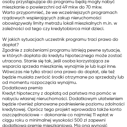
osoby przystępujące do programu będą mogły nabyć
mieszkanie o powierzchni od 49 mkw do 70 mkw.
Warto przypomnieć, że we wcześniejszych programach
rządowych wspierających zakup nieruchomości
obowiązywały limity metrażu lokali mieszkalnych m.in. w
zależności od tego czy kredytobiorca miał dzieci.
W jakich sytuacjach uczestnik programu traci prawo do
dopłat?
Zgodnie z założeniami programu istnieją pewne sytuacje,
w których dopłata do kredytu hipotecznego może zostać
utracona. Stanie się tak, jeśli osoba korzystająca ze
wsparcia sprzeda mieszkanie, wynajmie je lub kupi inne.
Wówczas nie tylko straci ona prawo do dopłat, ale też
będzie musiała zwrócić środki otrzymane po sprzedaży lub
od momentu rozpoczęcia wynajmu.
Dodatkowa premia
Kredyt hipoteczny z dopłatą od państwa ma pomóc w
nabyciu własnej nieruchomości. Dodatkowym ułatwieniem
będzie również planowane podniesienie poziomu zdolności
kredytowej. Oprócz tego projekt wprowadza także konto
oszczędnościowe – dokonanie co najmniej 11 wpłat w
ciągu roku o minimalnej wysokości 500 zł zapewni
dodatkową premię mieszkaniową. Ma ona wynosić