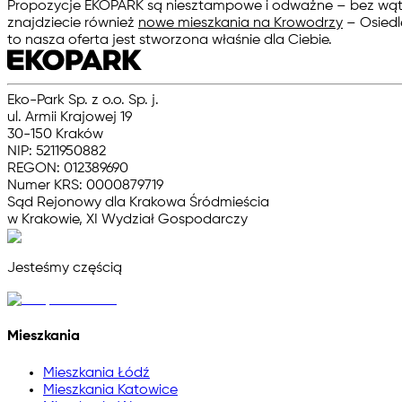
Propozycje EKOPARK są niesztampowe i odważne – bez wątpi
znajdziecie również
nowe mieszkania na Krowodrzy
– Osiedl
to nasza oferta jest stworzona właśnie dla Ciebie.
Eko-Park Sp. z o.o. Sp. j.
ul. Armii Krajowej 19
30-150 Kraków
NIP: 5211950882
REGON: 012389690
Numer KRS: 0000879719
Sąd Rejonowy dla Krakowa Śródmieścia
w Krakowie, XI Wydział Gospodarczy
Jesteśmy częścią
Mieszkania
Mieszkania Łódź
Mieszkania Katowice