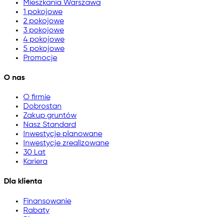
Mieszkania Warszawa
1 pokojowe
2 pokojowe
3 pokojowe
4 pokojowe
5 pokojowe
Promocje
O nas
O firmie
Dobrostan
Zakup gruntów
Nasz Standard
Inwestycje planowane
Inwestycje zrealizowane
30 Lat
Kariera
Dla klienta
Finansowanie
Rabaty