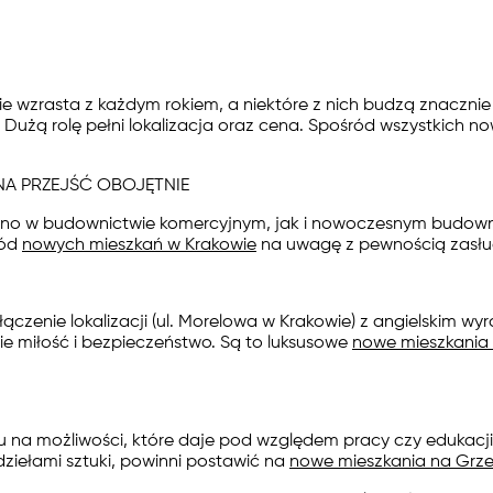
 wzrasta z każdym rokiem, a niektóre z nich budzą znacznie
. Dużą rolę pełni lokalizacja oraz cena. Spośród wszystkich 
NA PRZEJŚĆ OBOJĘTNIE
równo w budownictwie komercyjnym, jak i nowoczesnym budown
ród
nowych mieszkań w Krakowie
na uwagę z pewnością zasługu
nie lokalizacji (ul. Morelowa w Krakowie) z angielskim wyraż
ie miłość i bezpieczeństwo. Są to luksusowe
nowe mieszkania
u na możliwości, które daje pod względem pracy czy edukacji, 
ziełami sztuki, powinni postawić na
nowe mieszkania na Grz