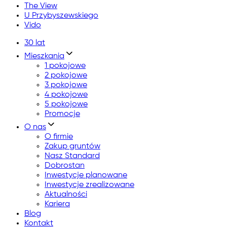
The View
U Przybyszewskiego
Vido
30 lat
Mieszkania
1 pokojowe
2 pokojowe
3 pokojowe
4 pokojowe
5 pokojowe
Promocje
O nas
O firmie
Zakup gruntów
Nasz Standard
Dobrostan
Inwestycje planowane
Inwestycje zrealizowane
Aktualności
Kariera
Blog
Kontakt