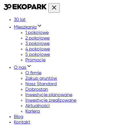
30 lat
Mieszkania
1 pokojowe
2 pokojowe
3 pokojowe
4 pokojowe
5 pokojowe
Promocje
O nas
O firmie
Zakup gruntów
Nasz Standard
Dobrostan
Inwestycje planowane
Inwestycje zrealizowane
Aktualności
Kariera
Blog
Kontakt