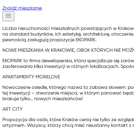
Znajdź mieszkanie
Liczba nieruchomości mieszkalnych powstających w Krakowie
na standard budynków, ich estetykę, architekturę, otoczenie
pewnością zasługują propozycje EKOPARK.
NOWE MIESZKANIA W KRAKOWIE, OBOK KTÓRYCH NIE MOŻ
EKOPARK to firma deweloperska, która specjalizuje się za
zaoferowania kilka inwestycji w różnych lokalizacjach. Spoś
APARTAMENTY MORELOVE
Nowoczesne osiedle, którego nazwa to zabawa słowem: połącze
tej inwestycji – stworzenie miejsca, w którym panować będz
brakuje tylko… nowych mieszkańców!
ART CITY
Propozycja dla osób, które Kraków cenią nie tylko ze względ
artyzmem. Wszyscy, którzy chcą mieć nieustanny kontakt z d