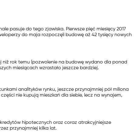
ale pasuje do tego zjawiska. Pierwsze pięć miesięcy 2017
eloperzy do maja rozpoczęli budowę aż 42 tysięcy nowych
j niż rok temu (pozwolenie na budowę wydano dla ponad
zych miesiącach wzrastało jeszcze bardziej.
unkami analityków rynku, jeszcze przynajmniej pół miliona
ęści nie kupują mieszkań dla siebie, lecz na wynajem,
kredytów hipotecznych oraz coraz atrakcyjniejsze
z przynajmniej kilka lat.