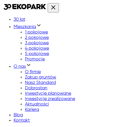
30 lat
Mieszkania
1 pokojowe
2 pokojowe
3 pokojowe
4 pokojowe
5 pokojowe
Promocje
O nas
O firmie
Zakup gruntów
Nasz Standard
Dobrostan
Inwestycje planowane
Inwestycje zrealizowane
Aktualności
Kariera
Blog
Kontakt