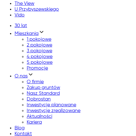
The View
U Przybyszewskiego
Vido
30 lat
Mieszkania
1 pokojowe
2 pokojowe
3 pokojowe
4 pokojowe
5 pokojowe
Promocje
O nas
O firmie
Zakup gruntów
Nasz Standard
Dobrostan
Inwestycje planowane
Inwestycje zrealizowane
Aktualności
Kariera
Blog
Kontakt