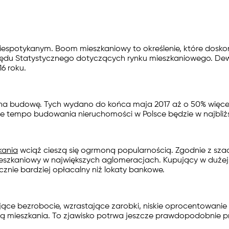
niespotykanym. Boom mieszkaniowy to określenie, które doskon
zędu Statystycznego dotyczących rynku mieszkaniowego. Dew
6 roku.
na budowę. Tych wydano do końca maja 2017 aż o 50% więce
 że tempo budowania nieruchomości w Polsce będzie w najbliżs
kania
wciąż cieszą się ogrmoną popularnością. Zgodnie z szac
zkaniowy w największych aglomeracjach. Kupujący w dużej cz
znie bardziej opłacalny niż lokaty bankowe.
ące bezrobocie, wzrastające zarobki, niskie oprocentowanie 
 mieszkania. To zjawisko potrwa jeszcze prawdopodobnie prze