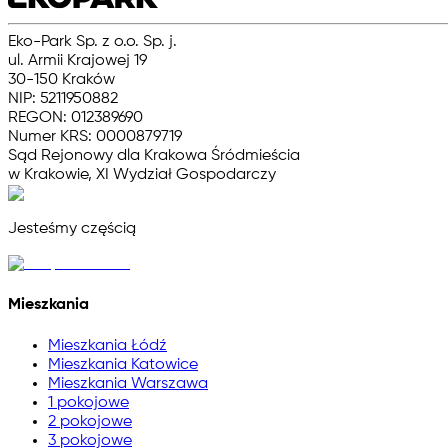
Eko-Park Sp. z o.o. Sp. j.
ul. Armii Krajowej 19
30-150 Kraków
NIP: 5211950882
REGON: 012389690
Numer KRS: 0000879719
Sąd Rejonowy dla Krakowa Śródmieścia
w Krakowie, XI Wydział Gospodarczy
Jesteśmy częścią
Mieszkania
Mieszkania Łódź
Mieszkania Katowice
Mieszkania Warszawa
1 pokojowe
2 pokojowe
3 pokojowe