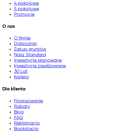
4 pokojowe
5 pokojowe
Promocje
O nas
O firmie
Dobrostan
Zakup gruntów
Nasz Standard
Inwestycje planowane
Inwestycje zrealizowane
30 Lat
Kariera
Dla klienta
Finansowanie
Rabaty
Blog
FAQ
Reklamacja
Bookstacja