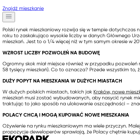
Znajdź mieszkanie
Polski rynek mieszkaniowy rozwija się w tempie dotychczas 
roku to zaskakująco wysokie liczby w danych Głównego Ur
mieszkań. Jest to o 1/4 więcej niż w tym samym okresie w 201
WZROST LICZBY POZWOLEŃ NA BUDOWĘ
Ogromny skok miał miejsce również w przypadku pozwoleń 
58 tysięcy mieszkań). Co to oznacza? Przede wszystkim to,
DUŻY POPYT NA MIESZKANIA W DUŻYCH MIASTACH
W dużych polskich miastach, takich jak
Kraków, nowe miesz
mieszkań musi zostać wybudowanych, aby nasycić rynek mies
traktując to jako sposób na ulokowanie oszczędności – znac
POLACY CHCĄ I MOGĄ KUPOWAĆ NOWE MIESZKANIA
Ożywienie na rynku mieszkaniowym ma wiele przyczyn. Malej
propozycje deweloperów sprawiają, że Polacy chętnie kupują