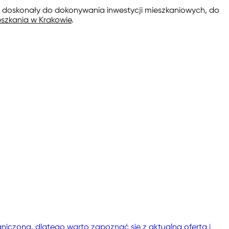
ko doskonały do dokonywania inwestycji mieszkaniowych, do
szkania w Krakowie
.
niczona, dlatego warto zapoznać się z aktualną ofertą i