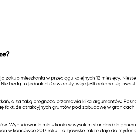
ze?
ują zakup mieszkania w przeciągu kolejnych 12 miesięcy. Nies
e będą to jednak duże wzrosty, więc jeśli dokona się inwest
szkań, a za taką prognoza przemawia kilka argumentów. Ros
agę fakt, że atrakcyjnych gruntów pod zabudowę w granicach m
w. Wybudowanie mieszkania w wysokim standardzie generuje 
ań w końcówce 2017 roku. To zjawisko także daje do myśleni