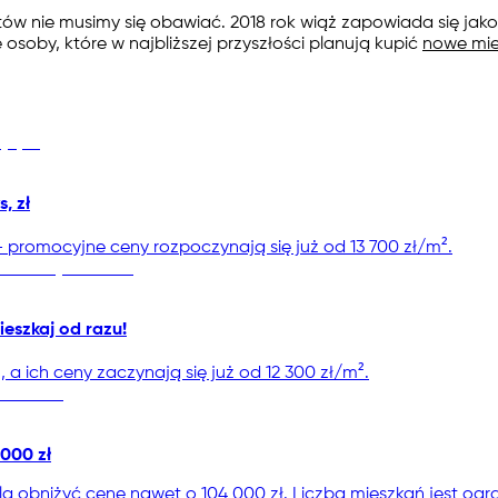
stów nie musimy się obawiać. 2018 rok wiąż zapowiada się ja
oby, które w najbliższej przyszłości planują kupić
nowe mie
, zł
promocyjne ceny rozpoczynają się już od 13 700 zł/m².
ieszkaj od razu!
 ich ceny zaczynają się już od 12 300 zł/m².
000 zł
 obniżyć cenę nawet o 104 000 zł. Liczba mieszkań jest ogra