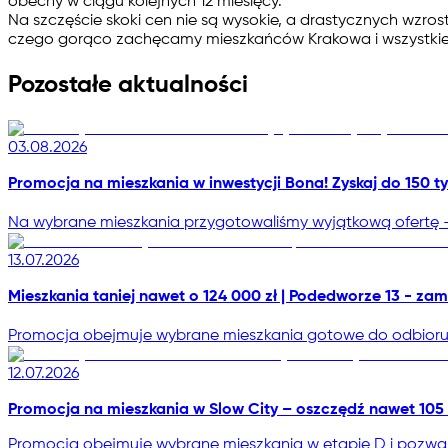
obecny w ciągu kolejnych 12 miesięcy.
Na szczęście skoki cen nie są wysokie, a drastycznych wzro
czego gorąco zachęcamy mieszkańców Krakowa i wszystkie os
Pozostałe aktualności
03.08.2026
Promocja na mieszkania w inwestycji Bona! Zyskaj do 150 tys
Na wybrane mieszkania przygotowaliśmy wyjątkową ofertę - 
13.07.2026
Mieszkania taniej nawet o 124 000 zł | Podedworze 13 - zam
Promocja obejmuje wybrane mieszkania gotowe do odbioru, a
12.07.2026
Promocja na mieszkania w Slow City – oszczędź nawet 105 
Promocja obejmuje wybrane mieszkania w etapie D i pozwala