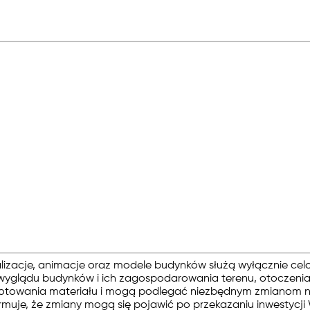
alizacje, animacje oraz modele budynków służą wyłącznie cel
yglądu budynków i ich zagospodarowania terenu, otoczenia w 
otowania materiału i mogą podlegać niezbędnym zmianom na et
muje, że zmiany mogą się pojawić po przekazaniu inwestycji