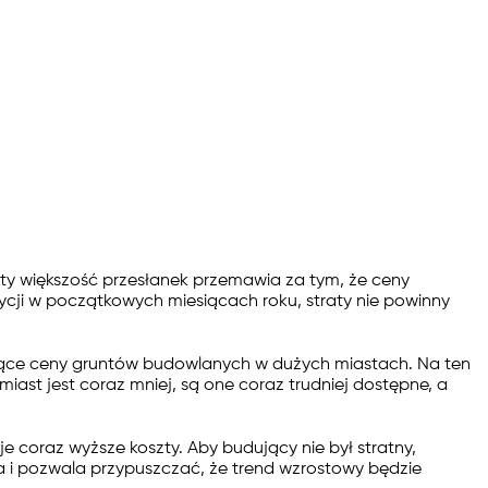
tety większość przesłanek przemawia za tym, że ceny
ycji w początkowych miesiącach roku, straty nie powinny
nące ceny gruntów budowlanych w dużych miastach. Na ten
iast jest coraz mniej, są one coraz trudniej dostępne, a
coraz wyższe koszty. Aby budujący nie był stratny,
a i pozwala przypuszczać, że trend wzrostowy będzie