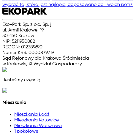
wybrać tą, która jest najlepiej dopasowane do Twoich potrz
Eko-Park Sp. z o.o. Sp. j.
ul. Armii Krajowej 19
30-150 Kraków
NIP: 5211950882
REGON: 012389690
Numer KRS: 0000879719
Sąd Rejonowy dla Krakowa Śródmieścia
w Krakowie, XI Wydział Gospodarczy
Jesteśmy częścią
Mieszkania
Mieszkania Łódź
Mieszkania Katowice
Mieszkania Warszawa
1 pokojowe