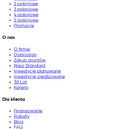
2 pokojowe
3 pokojowe
4 pokojowe
5 pokojowe
Promocje
O nas
O firmie
Dobrostan
Zakup gruntów
Nasz Standard
Inwestycje planowane
Inwestycje zrealizowane
30 Lat
Kariera
Dla klienta
Finansowanie
Rabaty
Blog
FAQ