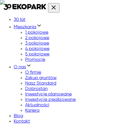
30 lat
Mieszkania
1 pokojowe
2 pokojowe
3 pokojowe
4 pokojowe
5 pokojowe
Promocje
O nas
O firmie
Zakup gruntów
Nasz Standard
Dobrostan
Inwestycje planowane
Inwestycje zrealizowane
Aktualności
Kariera
Blog
Kontakt