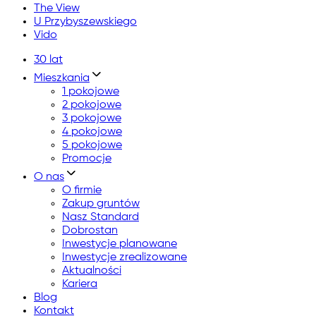
The View
U Przybyszewskiego
Vido
30 lat
Mieszkania
1 pokojowe
2 pokojowe
3 pokojowe
4 pokojowe
5 pokojowe
Promocje
O nas
O firmie
Zakup gruntów
Nasz Standard
Dobrostan
Inwestycje planowane
Inwestycje zrealizowane
Aktualności
Kariera
Blog
Kontakt