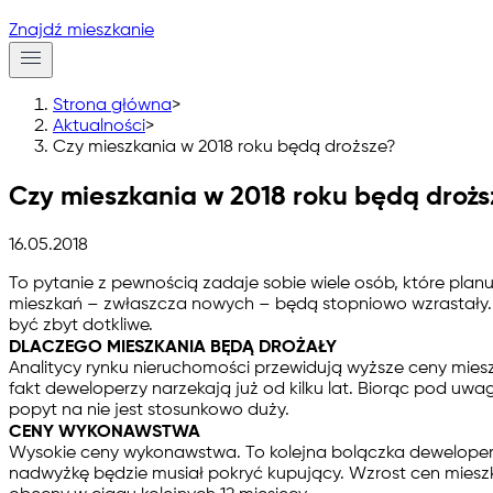
Znajdź mieszkanie
Strona główna
>
Aktualności
>
Czy mieszkania w 2018 roku będą droższe?
Czy mieszkania w 2018 roku będą drożs
16.05.2018
To pytanie z pewnością zadaje sobie wiele osób, które plan
mieszkań – zwłaszcza nowych – będą stopniowo wzrastały. Ni
być zbyt dotkliwe.
DLACZEGO MIESZKANIA BĘDĄ DROŻAŁY
Analitycy rynku nieruchomości przewidują wyższe ceny mie
fakt deweloperzy narzekają już od kilku lat. Biorąc pod uw
popyt na nie jest stosunkowo duży.
CENY WYKONAWSTWA
Wysokie ceny wykonawstwa. To kolejna bolączka deweloperó
nadwyżkę będzie musiał pokryć kupujący. Wzrost cen mieszk