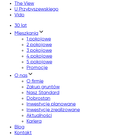
The View
U Przybyszewskiego
Vido
30 lat
Mieszkania
1 pokojowe
2 pokojowe
3 pokojowe
4 pokojowe
5 pokojowe
Promocje
O nas
O firmie
Zakup gruntów
Nasz Standard
Dobrostan
Inwestycje planowane
Inwestycje zrealizowane
Aktualności
Kariera
Blog
Kontakt