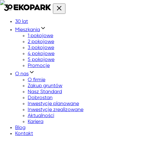
30 lat
Mieszkania
1 pokojowe
2 pokojowe
3 pokojowe
4 pokojowe
5 pokojowe
Promocje
O nas
O firmie
Zakup gruntów
Nasz Standard
Dobrostan
Inwestycje planowane
Inwestycje zrealizowane
Aktualności
Kariera
Blog
Kontakt