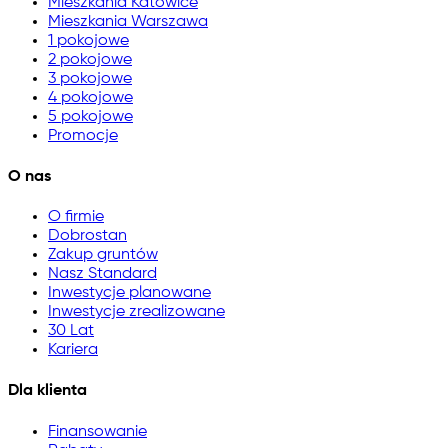
Mieszkania Katowice
Mieszkania Warszawa
1 pokojowe
2 pokojowe
3 pokojowe
4 pokojowe
5 pokojowe
Promocje
O nas
O firmie
Dobrostan
Zakup gruntów
Nasz Standard
Inwestycje planowane
Inwestycje zrealizowane
30 Lat
Kariera
Dla klienta
Finansowanie