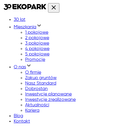
30 lat
Mieszkania
1 pokojowe
2 pokojowe
3 pokojowe
4 pokojowe
5 pokojowe
Promocje
O nas
O firmie
Zakup gruntów
Nasz Standard
Dobrostan
Inwestycje planowane
Inwestycje zrealizowane
Aktualności
Kariera
Blog
Kontakt