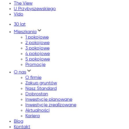
The View
U Przybyszewskiego
Vido
30 lat
Mieszkania
1 pokojowe
2 pokojowe
3 pokojowe
4 pokojowe
5 pokojowe
Promocje
O nas
O firmie
Zakup gruntów
Nasz Standard
Dobrostan
Inwestycje planowane
Inwestycje zrealizowane
Aktualności
Kariera
Blog
Kontakt