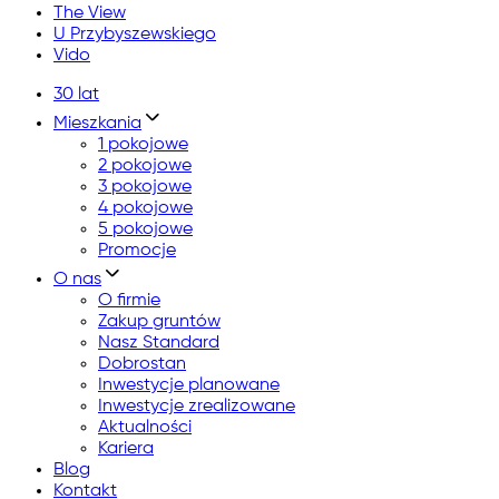
The View
U Przybyszewskiego
Vido
30 lat
Mieszkania
1 pokojowe
2 pokojowe
3 pokojowe
4 pokojowe
5 pokojowe
Promocje
O nas
O firmie
Zakup gruntów
Nasz Standard
Dobrostan
Inwestycje planowane
Inwestycje zrealizowane
Aktualności
Kariera
Blog
Kontakt