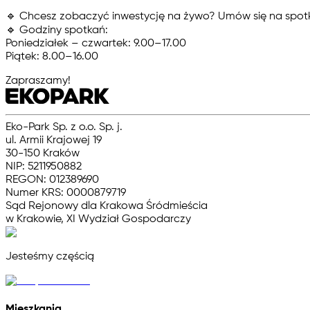
🔹
Chcesz zobaczyć inwestycję na żywo?
Umów się na spotka
🔹
Godziny spotkań:
Poniedziałek – czwartek: 9.00–17.00
Piątek: 8.00–16.00
Zapraszamy!
Eko-Park Sp. z o.o. Sp. j.
ul. Armii Krajowej 19
30-150 Kraków
NIP: 5211950882
REGON: 012389690
Numer KRS: 0000879719
Sąd Rejonowy dla Krakowa Śródmieścia
w Krakowie, XI Wydział Gospodarczy
Jesteśmy częścią
Mieszkania