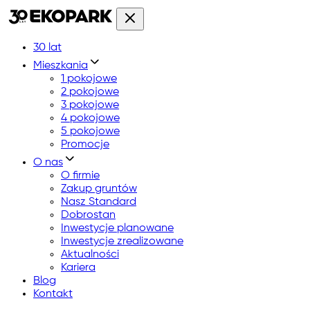
30 lat
Mieszkania
1 pokojowe
2 pokojowe
3 pokojowe
4 pokojowe
5 pokojowe
Promocje
O nas
O firmie
Zakup gruntów
Nasz Standard
Dobrostan
Inwestycje planowane
Inwestycje zrealizowane
Aktualności
Kariera
Blog
Kontakt