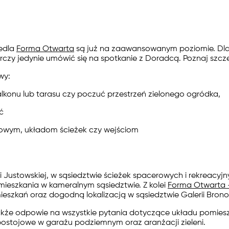
iedla
Forma Otwarta
są już na zaawansowanym poziomie. Dla
rczy jedynie umówić się na spotkanie z Doradcą. Poznaj szcz
wy:
konu lub tarasu czy poczuć przestrzeń zielonego ogródka,
ć
wym, układom ścieżek czy wejściom
 Justowskiej, w sąsiedztwie ścieżek spacerowych i rekreacyjny
mieszkania w kameralnym sąsiedztwie. Z kolei
Forma Otwarta 
ieszkań oraz dogodną lokalizacją w sąsiedztwie Galerii Brono
kże odpowie na wszystkie pytania dotyczące układu pomies
 postojowe w garażu podziemnym oraz aranżacji zieleni.