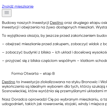
Znajdź mieszkanie
Budowy naszych inwestycji
Destino
oraz drugiego etapu os
inwestycji i obejrzenia na żywo dostępnych mieszkań. Wysta
To wyjątkowa okazja, by jeszcze przed zakończeniem budo
–
obejrzeć mieszkanie
przed zakupem, zobaczyć widok z bal
–
zobaczyć budynki z bliska
– ich układ i docelową wysokoś
–
przyjrzeć się z bliska częściom wspólnym –
klatkom schodo
Forma Otwarta – etap B
Destino
to inwestycja zlokalizowana na styku Bronowic i Woli
wykończenia są idealnym wyborem dla tych, którzy szukają 
Sosnowieckiej, które wyróżnia się przemyślanymi układami m
Nasz Doradca oprowadzi Cię po wybranym mieszkaniu, a ta
udogodnień, takich jak rowerownie, stojaki, windy i miejsca