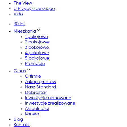
The View
U Przybyszewskiego
Vido
30 lat
Mieszkania
1 pokojowe
2 pokojowe
3 pokojowe
4 pokojowe
5 pokojowe
Promocje
O nas
O firmie
Zakup gruntów
Nasz Standard
Dobrostan
Inwestycje planowane
Inwestycje zrealizowane
Aktualności
Kariera
Blog
Kontakt