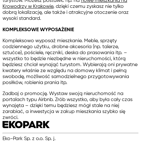
turystów. Możesz postawić np. na
nowe mieszkania na
Krowodrzy w Krakowie
, dzięki czemu zyskasz nie tylko
dobrą lokalizację, ale także i atrakcyjne otoczenie oraz
wysoki standard.
KOMPLEKSOWE WYPOSAŻENIE
Kompleksowo wyposaż mieszkanie. Meble, sprzęty
codziennego użytku, drobne akcesoria (np. talerze,
sztućce), pościele, ręczniki, deska do prasowania itp. –
wszystko to będzie niezbędne w nieruchomości, którą
będziesz chciał wynająć turystom. Wybierają oni prywatne
kwatery właśnie ze względu na domowy klimat i pełną
swobodę, możliwość samodzielnego przygotowywania
posiłków, robienia prania itp.
Zadbaj o promocję. Wystaw swoją nieruchomość na
portalach typu Airbnb. Zrób wszystko, aby była cały czas
wynajęta – dzięki temu będziesz mógł stale na niej
zarabiać, a inwestycja w zakup mieszkania szybko się
zwróci.
Eko-Park Sp. z o.o. Sp. j.