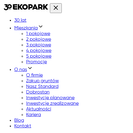
30 lat
Mieszkania
1 pokojowe
2 pokojowe
3 pokojowe
4 pokojowe
5 pokojowe
Promocje
O nas
O firmie
Zakup gruntów
Nasz Standard
Dobrostan
Inwestycje planowane
Inwestycje zrealizowane
Aktualności
Kariera
Blog
Kontakt