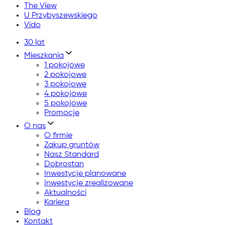
The View
U Przybyszewskiego
Vido
30 lat
Mieszkania
1 pokojowe
2 pokojowe
3 pokojowe
4 pokojowe
5 pokojowe
Promocje
O nas
O firmie
Zakup gruntów
Nasz Standard
Dobrostan
Inwestycje planowane
Inwestycje zrealizowane
Aktualności
Kariera
Blog
Kontakt