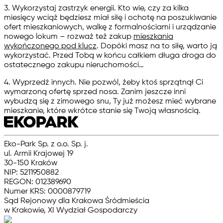
3. Wykorzystaj zastrzyk energii. Kto wie, czy za kilka
miesięcy wciąż będziesz miał siłę i ochotę na poszukiwanie
ofert mieszkaniowych, walkę z formalnościami i urządzanie
nowego lokum – rozważ też zakup
mieszkania
wykończonego pod klucz
. Dopóki masz na to siłę, warto ją
wykorzystać. Przed Tobą w końcu całkiem długa droga do
ostatecznego zakupu nieruchomości…
4. Wyprzedź innych. Nie pozwól, żeby ktoś sprzątnął Ci
wymarzoną ofertę sprzed nosa. Zanim jeszcze inni
wybudzą się z zimowego snu, Ty już możesz mieć wybrane
mieszkanie, które wkrótce stanie się Twoją własnością.
Eko-Park Sp. z o.o. Sp. j.
ul. Armii Krajowej 19
30-150 Kraków
NIP: 5211950882
REGON: 012389690
Numer KRS: 0000879719
Sąd Rejonowy dla Krakowa Śródmieścia
w Krakowie, XI Wydział Gospodarczy