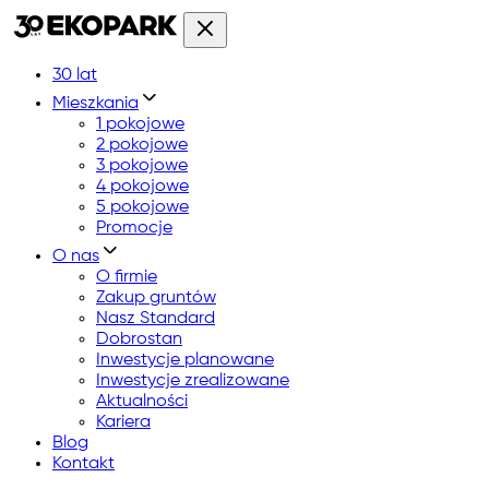
30 lat
Mieszkania
1 pokojowe
2 pokojowe
3 pokojowe
4 pokojowe
5 pokojowe
Promocje
O nas
O firmie
Zakup gruntów
Nasz Standard
Dobrostan
Inwestycje planowane
Inwestycje zrealizowane
Aktualności
Kariera
Blog
Kontakt