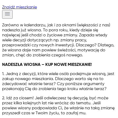
Znajdź mieszkanie
Zarówno w kalendarzu, jak i za oknami (większości z nas)
nadeszła już wiosna. To pora roku, kiedy dzieje się
najwięcej jeśli chodzi o życiowe zmiany. Zapada wtedy
wiele decyzji dotyczących np. zmiany pracy,
przeprowadzki czy nowych inwestycji. Dlaczego? Dlatego,
że wiosna daje nam powiew świeżości, motywację do
zmian, chęć do zrobienia czegoś nowego.
NADESZŁA WIOSNA – KUP NOWE MIESZKANIE!
1. Jedną z decyzji, które wiele osób podejmuje wiosną, jest
zakup nowego mieszkania. Dlaczego warto się na to
zdecydować właśnie teraz? Czy poniższe argumenty
przekonają Cię do zrobienia tego kroku właśnie teraz?
2. Idź za ciosem! Jeśli odwleczesz tę decyzję, być może
przez kilka kolejnych lat nie wrócisz do tematu. Jeśli
powiew wiosny podpowiada Ci, że właśnie na taką zmianę
przyszedł czas w Twoim życiu, to zaufaj mu.