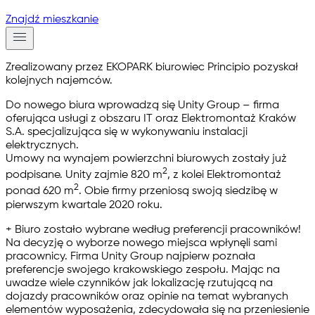
Znajdź mieszkanie
Zrealizowany przez EKOPARK biurowiec
Principio
pozyskał
kolejnych najemców.
Do nowego biura wprowadzą się
Unity Group
– firma
oferująca usługi z obszaru IT oraz
Elektromontaż Kraków
S.A.
specjalizująca się w wykonywaniu instalacji
elektrycznych.
Umowy na wynajem powierzchni biurowych zostały już
2
podpisane. Unity zajmie 820 m
, z kolei Elektromontaż
2
ponad 620 m
. Obie firmy przeniosą swoją siedzibę w
pierwszym kwartale 2020 roku.
+ Biuro zostało wybrane według preferencji pracowników!
Na decyzję o wyborze nowego miejsca wpłynęli sami
pracownicy. Firma Unity Group najpierw poznała
preferencje swojego krakowskiego zespołu. Mając na
uwadze wiele czynników jak lokalizację rzutującą na
dojazdy pracowników oraz opinie na temat wybranych
elementów wyposażenia, zdecydowała się na przeniesienie