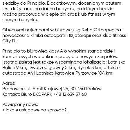
siedziby do Principio. Dodatkowym, docenionym atutem
jest duży taras na dachu budynku, na którym będzie
można pracować w ciepłe dni oraz klub fitness w tym
samym budynku.
Obecnymi najemcami w biurowcu są
Reha Orthopedica
–
nowoczesna klinika osteopatii i fizjoterapii oraz klub fitness
City Fit.
Principio
to biurowiec klasy A o wysokim standardzie i
komfortowych warunkach pracy dla nowych zespołów.
Istotną zaletą jest także wspominana lokalizacja: Lotnisko
Balice 9 km, Dworzec główny 5 km, Rynek 3 km, a także
autostrada A4 i Lotnisko Katowice Pyrzowice 104 km.
Adres:
Bronowice, ul. Armii Krajowej 25, 30-150 Kraków
Kontakt: Biuro EKOPARK +48 12 639 57 60
Powiązany news:
>
lokale usługowe na sprzedaż