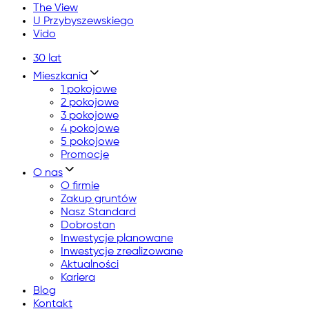
The View
U Przybyszewskiego
Vido
30 lat
Mieszkania
1 pokojowe
2 pokojowe
3 pokojowe
4 pokojowe
5 pokojowe
Promocje
O nas
O firmie
Zakup gruntów
Nasz Standard
Dobrostan
Inwestycje planowane
Inwestycje zrealizowane
Aktualności
Kariera
Blog
Kontakt