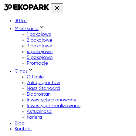
30 lat
Mieszkania
1 pokojowe
2 pokojowe
3 pokojowe
4 pokojowe
5 pokojowe
Promocje
O nas
O firmie
Zakup gruntów
Nasz Standard
Dobrostan
Inwestycje planowane
Inwestycje zrealizowane
Aktualności
Kariera
Blog
Kontakt