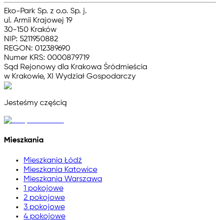
Eko-Park Sp. z o.o. Sp. j.
ul. Armii Krajowej 19
30-150 Kraków
NIP: 5211950882
REGON: 012389690
Numer KRS: 0000879719
Sąd Rejonowy dla Krakowa Śródmieścia
w Krakowie, XI Wydział Gospodarczy
Jesteśmy częścią
Mieszkania
Mieszkania Łódź
Mieszkania Katowice
Mieszkania Warszawa
1 pokojowe
2 pokojowe
3 pokojowe
4 pokojowe