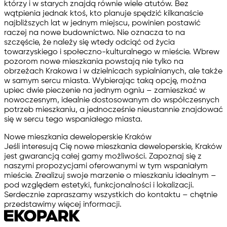
którzy i w starych znajdą równie wiele atutów. Bez
wątpienia jednak ktoś, kto planuje spędzić kilkanaście
najbliższych lat w jednym miejscu, powinien postawić
raczej na nowe budownictwo. Nie oznacza to na
szczęście, że należy się wtedy odciąć od życia
towarzyskiego i społeczno-kulturalnego w mieście. Wbrew
pozorom nowe mieszkania powstają nie tylko na
obrzeżach Krakowa i w dzielnicach sypialnianych, ale także
w samym sercu miasta. Wybierając taką opcję, można
upiec dwie pieczenie na jednym ogniu – zamieszkać w
nowoczesnym, idealnie dostosowanym do współczesnych
potrzeb mieszkaniu, a jednocześnie nieustannie znajdować
się w sercu tego wspaniałego miasta.
Nowe mieszkania deweloperskie Kraków
Jeśli interesują Cię nowe mieszkania deweloperskie, Kraków
jest gwarancją całej gamy możliwości. Zapoznaj się z
naszymi propozycjami oferowanymi w tym wspaniałym
mieście. Zrealizuj swoje marzenie o mieszkaniu idealnym –
pod względem estetyki, funkcjonalności i lokalizacji.
Serdecznie zapraszamy wszystkich do kontaktu – chętnie
przedstawimy więcej informacji.