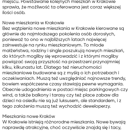
miejscu. Powstawanie kolejnych mieszkań w Krakowie
sprawia, że możliwość ta oferowana jest coraz większej
ilości osób.
Nowe mieszkania w Krakowie
Bez wątpienia nowe mieszkania w Krakowie kierowane są
głównie do najmłodszego pokolenia osób dorosłych,
ponieważ to ono w najbliższych latach najwięcej
zainwestuje na rynku mieszkaniowym. To młode
małżeństwa, rodziny i single poszukują nowych mieszkań,
do których mogliby się wprowadzić i z którymi mogliby
powiązać swoją przyszłość na przestrzeni przynajmniej
kilku, kilkunastu lat. Dlatego też nieruchomości
mieszkaniowe budowane są z myślą o ich potrzebach i
oczekiwaniach. Muszą też uwzględniać najnowsze trendy,
bowiem współczesne czasy stawiają pewne wymagania.
Obecnie udogodnienia w postaci miejsc parkingowych czy
wind, a także balkony i tarasy czy też place zabaw dla
dzieci na osiedlu nie są już luksusem, ale standardem, i z
tego założenia muszą też wychodzić deweloperzy.
Mieszkania nowe Kraków
W Krakowie istnieją różnorodne mieszkania. Nowe bywają
naprawdę atrakcyjne, choć oczywiście znajdą się i tacy,