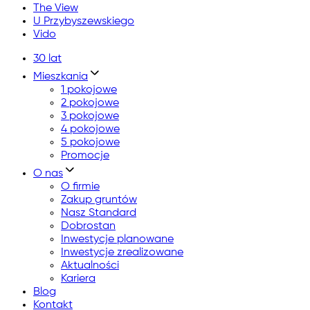
The View
U Przybyszewskiego
Vido
30 lat
Mieszkania
1 pokojowe
2 pokojowe
3 pokojowe
4 pokojowe
5 pokojowe
Promocje
O nas
O firmie
Zakup gruntów
Nasz Standard
Dobrostan
Inwestycje planowane
Inwestycje zrealizowane
Aktualności
Kariera
Blog
Kontakt