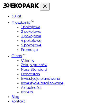
30 lat
Mieszkania
1 pokojowe
2 pokojowe
3 pokojowe
4 pokojowe
5 pokojowe
Promocje
O nas
O firmie
Zakup gruntów
Nasz Standard
Dobrostan
Inwestycje planowane
Inwestycje zrealizowane
Aktualności
Kariera
Blog
Kontakt