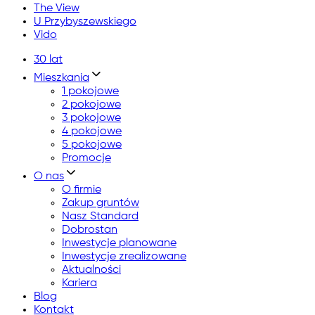
The View
U Przybyszewskiego
Vido
30 lat
Mieszkania
1 pokojowe
2 pokojowe
3 pokojowe
4 pokojowe
5 pokojowe
Promocje
O nas
O firmie
Zakup gruntów
Nasz Standard
Dobrostan
Inwestycje planowane
Inwestycje zrealizowane
Aktualności
Kariera
Blog
Kontakt