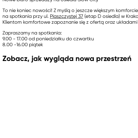
Nowe biuro sprzedaży na osiedlu Slow City
To nie koniec nowości! Z myślą o jeszcze większym komforci
na spotkania przy ul.
Piaszczystej 37
(etap D osiedla) w Kra
Klientom komfortowe zapoznanie się z ofertą oraz układam
Zapraszamy na spotkania:
9.00 - 17.00 od poniedziałku do czwartku
8.00 -16.00 piątek
Zobacz, jak wygląda nowa przestrzeń