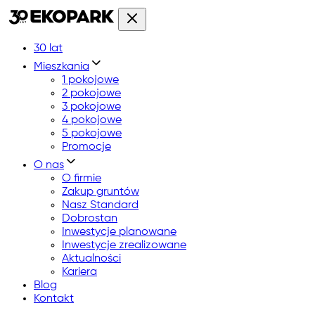
30 lat
Mieszkania
1 pokojowe
2 pokojowe
3 pokojowe
4 pokojowe
5 pokojowe
Promocje
O nas
O firmie
Zakup gruntów
Nasz Standard
Dobrostan
Inwestycje planowane
Inwestycje zrealizowane
Aktualności
Kariera
Blog
Kontakt