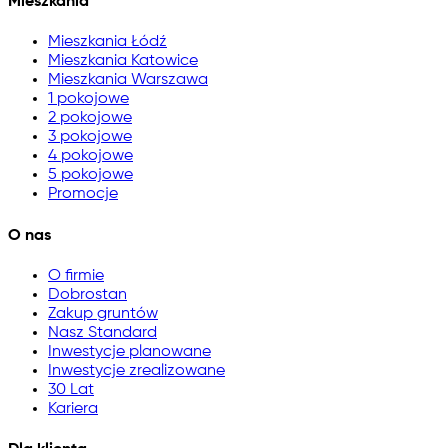
Mieszkania
Mieszkania Łódź
Mieszkania Katowice
Mieszkania Warszawa
1 pokojowe
2 pokojowe
3 pokojowe
4 pokojowe
5 pokojowe
Promocje
O nas
O firmie
Dobrostan
Zakup gruntów
Nasz Standard
Inwestycje planowane
Inwestycje zrealizowane
30 Lat
Kariera