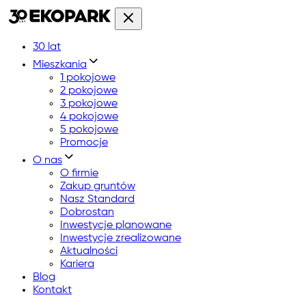
30 lat
Mieszkania
1 pokojowe
2 pokojowe
3 pokojowe
4 pokojowe
5 pokojowe
Promocje
O nas
O firmie
Zakup gruntów
Nasz Standard
Dobrostan
Inwestycje planowane
Inwestycje zrealizowane
Aktualności
Kariera
Blog
Kontakt