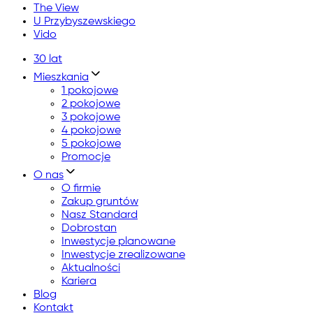
The View
U Przybyszewskiego
Vido
30 lat
Mieszkania
1 pokojowe
2 pokojowe
3 pokojowe
4 pokojowe
5 pokojowe
Promocje
O nas
O firmie
Zakup gruntów
Nasz Standard
Dobrostan
Inwestycje planowane
Inwestycje zrealizowane
Aktualności
Kariera
Blog
Kontakt