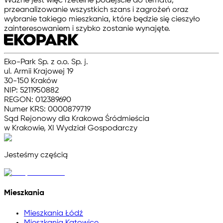
Ważne jest więc rzetelne podejście do tematu,
przeanalizowanie wszystkich szans i zagrożeń oraz
wybranie takiego mieszkania, które będzie się cieszyło
zainteresowaniem i szybko zostanie wynajęte.
Eko-Park Sp. z o.o. Sp. j.
ul. Armii Krajowej 19
30-150 Kraków
NIP: 5211950882
REGON: 012389690
Numer KRS: 0000879719
Sąd Rejonowy dla Krakowa Śródmieścia
w Krakowie, XI Wydział Gospodarczy
Jesteśmy częścią
Mieszkania
Mieszkania Łódź
Mieszkania Katowice