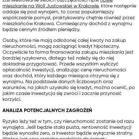
Zainwestowanie swoich oszczędności np.w
nowe
mieszkanie na Woli Justowskiej w Krakowie
, które następnie
oddaje się pod wynajem, to coraz popularniejszy
współcześnie pomysł, praktykowany chętnie również przez
mieszkańców Krakowa. Comiesięczny dochód z wynajmu
będzie cennym źródłem pieniędzy.
Osoby, które nie mają odłożonej całej kwoty na zakup
nieruchomości, mogą zaciągnąć kredyt hipoteczny.
Oczywiście ta forma finansowania zakupu mieszkania jest
bardziej ryzykowna, dlatego też należy się do niej
dokładnie przygotować. Przede wszystkim wyliczyć
opłacalność inwestycji, analizując cenę nieruchomości
oraz dochód, który każdego miesiąca otrzyma się z
wynajmu. Na podstawie danych liczbowych oraz
warunków, na jakich uzyskało się kredyt, można ocenić, po
jakim czasie inwestycja się zwróci i zacznie przynosić
korzyści.
ANALIZA POTENCJALNYCH ZAGROŻEŃ
Ryzyko leży też w tym, czy nieruchomość zostanie od razu
wynajęta. Jeśli będzie stała pusta, rentowność inwestycji
będzie wynosiła zero, a inwestor będzie wyłącznie stratny.