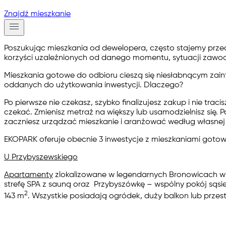
Znajdź mieszkanie
Poszukując mieszkania od dewelopera, często stajemy prze
korzyści uzależnionych od danego momentu, sytuacji zawod
Mieszkania gotowe do odbioru cieszą się niesłabnącym za
oddanych do użytkowania inwestycji. Dlaczego?
Po pierwsze nie czekasz, szybko finalizujesz zakup i nie tra
czekać. Zmienisz metraż na większy lub usamodzielnisz się.
zaczniesz urządzać mieszkanie i aranżować według własnej 
EKOPARK oferuje obecnie 3 inwestycje z
mieszkaniami gotow
U Przybyszewskiego
Apartamenty
zlokalizowane w legendarnych Bronowicach w K
strefę SPA z sauną oraz Przybyszówkę – wspólny pokój sąsie
2
143 m
. Wszystkie posiadają ogródek, duży balkon lub przest