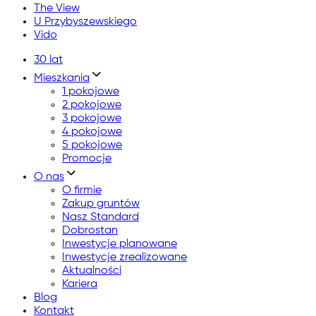
The View
U Przybyszewskiego
Vido
30 lat
Mieszkania
1 pokojowe
2 pokojowe
3 pokojowe
4 pokojowe
5 pokojowe
Promocje
O nas
O firmie
Zakup gruntów
Nasz Standard
Dobrostan
Inwestycje planowane
Inwestycje zrealizowane
Aktualności
Kariera
Blog
Kontakt