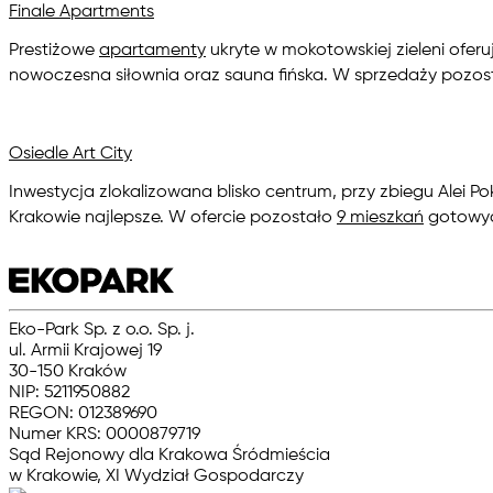
Finale Apartments
Prestiżowe
apartamenty
ukryte w mokotowskiej zieleni ofe
nowoczesna siłownia oraz sauna fińska. W sprzedaży pozo
Osiedle Art City
Inwestycja zlokalizowana blisko centrum, przy zbiegu Alei Po
Krakowie najlepsze. W ofercie pozostało
9 mieszkań
gotowyc
Eko-Park Sp. z o.o. Sp. j.
ul. Armii Krajowej 19
30-150 Kraków
NIP: 5211950882
REGON: 012389690
Numer KRS: 0000879719
Sąd Rejonowy dla Krakowa Śródmieścia
w Krakowie, XI Wydział Gospodarczy