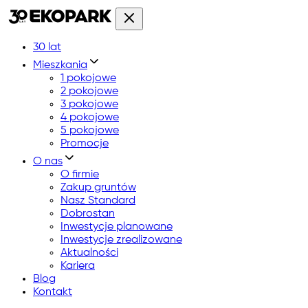
30 lat
Mieszkania
1 pokojowe
2 pokojowe
3 pokojowe
4 pokojowe
5 pokojowe
Promocje
O nas
O firmie
Zakup gruntów
Nasz Standard
Dobrostan
Inwestycje planowane
Inwestycje zrealizowane
Aktualności
Kariera
Blog
Kontakt