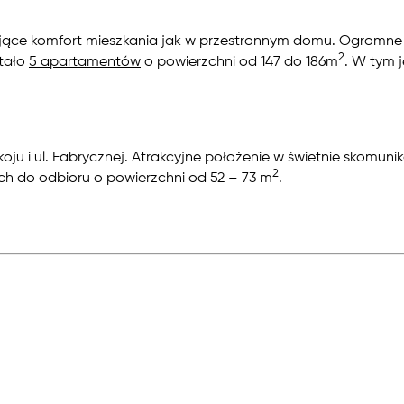
rujące komfort mieszkania jak w przestronnym domu. Ogromne
2
stało
5 apartamentów
o powierzchni od 147 do 186m
. W tym 
koju i ul. Fabrycznej. Atrakcyjne położenie w świetnie skomun
2
h do odbioru o powierzchni od 52 – 73 m
.