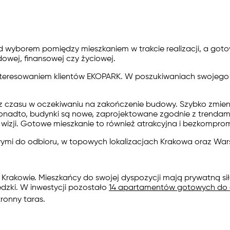
d wyborem pomiędzy mieszkaniem w trakcie realizacji, a got
owej, finansowej czy życiowej.
interesowaniem klientów EKOPARK. W poszukiwaniach swojego
cisz czasu w oczekiwaniu na zakończenie budowy. Szybko zmieni
 Ponadto, budynki są nowe, zaprojektowane zgodnie z trendami
wizji. Gotowe mieszkanie to również atrakcyjna i bezkomprom
ymi do odbioru,
w topowych lokalizacjach Krakowa oraz Warsz
rakowie. Mieszkańcy do swojej dyspozycji mają prywatną sił
dzki. W inwestycji pozostało
14 apartamentów gotowych do 
ronny taras.