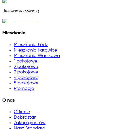
Jesteśmy częścią
Mieszkania
Mieszkania Łódź
Mieszkania Katowice
Mieszkania Warszawa
1 pokojowe
2 pokojowe
3 pokojowe
4 pokojowe
5 pokojowe
Promocje
O nas
O firmie
Dobrostan
Zakup gruntów
Nasz Standard