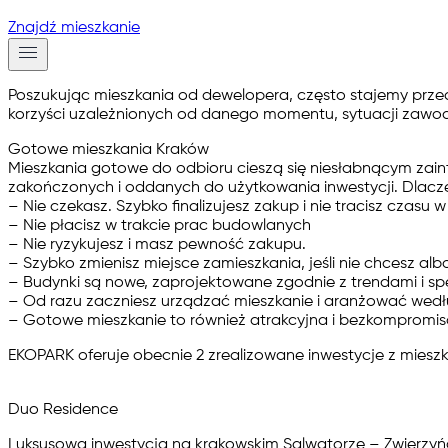
Znajdź mieszkanie
Poszukując mieszkania od dewelopera, często stajemy prze
korzyści uzależnionych od danego momentu, sytuacji zawod
Gotowe mieszkania Kraków
Mieszkania gotowe do odbioru cieszą się niesłabnącym za
zakończonych i oddanych do użytkowania inwestycji. Dlac
– Nie czekasz. Szybko finalizujesz zakup i nie tracisz czas
– Nie płacisz w trakcie prac budowlanych
– Nie ryzykujesz i masz pewność zakupu.
– Szybko zmienisz miejsce zamieszkania, jeśli nie chcesz alb
– Budynki są nowe, zaprojektowane zgodnie z trendami i sp
– Od razu zaczniesz urządzać mieszkanie i aranżować wedłu
– Gotowe mieszkanie to również atrakcyjna i bezkompromis
EKOPARK oferuje obecnie 2 zrealizowane inwestycje z
mieszk
Duo Residence
Luksusowa inwestycja na krakowskim Salwatorze – Zwierzyńcu, 