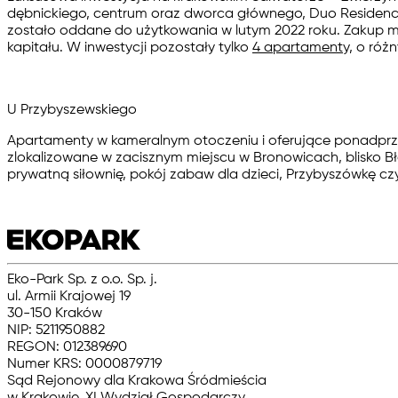
dębnickiego, centrum oraz dworca głównego, Duo Residence
zostało oddane do użytkowania w lutym 2022 roku. Zakup mi
kapitału. W inwestycji pozostały tylko
4 apartamenty,
o różn
U Przybyszewskiego
Apartamenty w kameralnym otoczeniu i oferujące ponadprzec
zlokalizowane w zacisznym miejscu w Bronowicach, blisko B
prywatną siłownię, pokój zabaw dla dzieci, Przybyszówkę czy
Eko-Park Sp. z o.o. Sp. j.
ul. Armii Krajowej 19
30-150 Kraków
NIP: 5211950882
REGON: 012389690
Numer KRS: 0000879719
Sąd Rejonowy dla Krakowa Śródmieścia