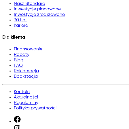
Nasz Standard
Inwestycje planowane
Inwestycje zrealizowane
30 Lat
Kariera
Dla klienta
Finansowanie
Rabaty
Blog
FAQ
Reklamacja
Bookstacja
Kontakt
Aktualności
Regulaminy
Polityka prywatności