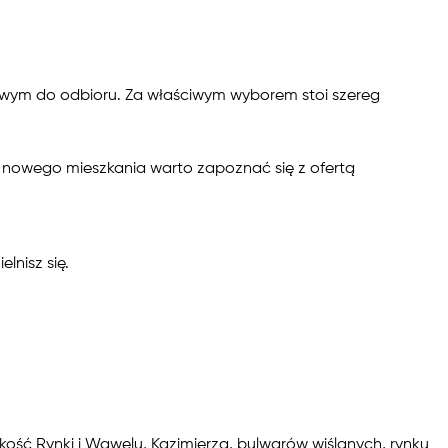
owym do odbioru. Za właściwym wyborem stoi szereg
 nowego mieszkania warto zapoznać się z ofertą
lnisz się.
skość Rynki i Wawelu, Kazimierza, bulwarów wiślanych, rynku