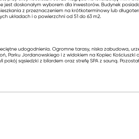
 jest doskonałym wyborem dla inwestorów. Budynek posiada 
eszkania z przeznaczeniem na krótkoterminowy lub długotermi
ych układach i o powierzchni od 51 do 63
m2.
iętne udogodnienia. Ogromne tarasy, niska zabudowa, urzekaj
łoń, Parku Jordanowskiego i z widokiem na Kopiec Kościuszki
li pokój sąsiedzki z bilardem oraz strefę SPA z sauną. Pozost