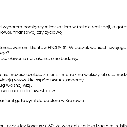
d wyborem pomiędzy mieszkaniem w trakcie realizacji, a got
owej, finansowej czy życiowej.
interesowaniem klientów EKOPARK. W poszukiwaniach swojego
zego?
u w oczekiwaniu na zakończenie budowy.
o nie możesz czekać. Zmienisz metraż na większy lub usamodzie
ełniają wszystkie współczesne standardy.
g własnej wizji.
owa lokata dla inwestorów.
aniami gotowymi do odbioru w Krakowie
.
przy ulicy Kościuszki 60. Ze względu na lokalizację m.in. bli