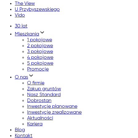
The View
U Przybyszewskiego
Vido
30 lat
Mieszkania
1 pokojowe
2 pokojowe
3 pokojowe
4 pokojowe
5 pokojowe
Promocje
O nas
O firmie
Zakup gruntów
Nasz Standard
Dobrostan
Inwestycje planowane
Inwestycje zrealizowane
Aktualności
Kariera
Blog
Kontakt