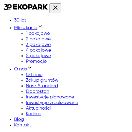
30 lat
Mieszkania
1 pokojowe
2 pokojowe
3 pokojowe
4 pokojowe
5 pokojowe
Promocje
O nas
O firmie
Zakup gruntów
Nasz Standard
Dobrostan
Inwestycje planowane
Inwestycje zrealizowane
Aktualności
Kariera
Blog
Kontakt