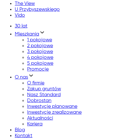
The View
U Przybyszewskiego
Vido
30 lat
Mieszkania
1 pokojowe
2 pokojowe
3 pokojowe
4 pokojowe
5 pokojowe
Promocje
O nas
O firmie
Zakup gruntów
Nasz Standard
Dobrostan
Inwestycje planowane
Inwestycje zrealizowane
Aktualności
Kariera
Blog
Kontakt