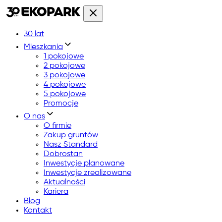
30 lat
Mieszkania
1 pokojowe
2 pokojowe
3 pokojowe
4 pokojowe
5 pokojowe
Promocje
O nas
O firmie
Zakup gruntów
Nasz Standard
Dobrostan
Inwestycje planowane
Inwestycje zrealizowane
Aktualności
Kariera
Blog
Kontakt