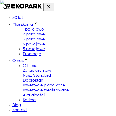
30 lat
Mieszkania
1 pokojowe
2 pokojowe
3 pokojowe
4 pokojowe
5 pokojowe
Promocje
O nas
O firmie
Zakup gruntów
Nasz Standard
Dobrostan
Inwestycje planowane
Inwestycje zrealizowane
Aktualności
Kariera
Blog
Kontakt