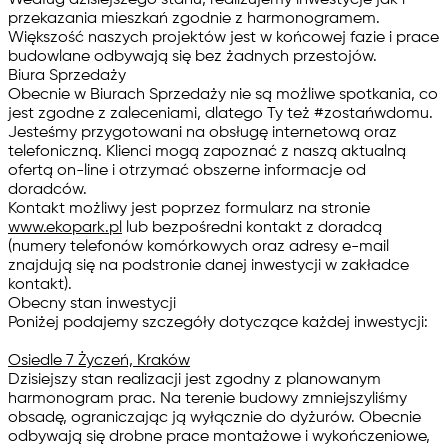
przekazania mieszkań zgodnie z harmonogramem.
Większość naszych projektów jest w końcowej fazie i prace
budowlane odbywają się bez żadnych przestojów.
Biura Sprzedaży
Obecnie w Biurach Sprzedaży nie są możliwe spotkania, co
jest zgodne z zaleceniami, dlatego Ty też #zostańwdomu.
Jesteśmy przygotowani na obsługę internetową oraz
telefoniczną. Klienci mogą zapoznać z naszą aktualną
ofertą on-line i otrzymać obszerne informacje od
doradców.
Kontakt możliwy jest poprzez formularz na stronie
www.ekopark.pl
lub bezpośredni kontakt z doradcą
(numery telefonów komórkowych oraz adresy e-mail
znajdują się na podstronie danej inwestycji w zakładce
kontakt).
Obecny stan inwestycji
Poniżej podajemy szczegóły dotyczące każdej inwestycji:
Osiedle 7 Życzeń, Kraków
Dzisiejszy stan realizacji jest zgodny z planowanym
harmonogram prac. Na terenie budowy zmniejszyliśmy
obsadę, ograniczając ją wyłącznie do dyżurów. Obecnie
odbywają się drobne prace montażowe i wykończeniowe,