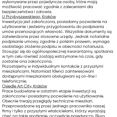
wykonywane przez pojedyncze osoby, które mają
możliwość pracować zgodnie z zaleceniami dla
bezpieczeństwa i zdrowia.
U Przybyszewskiego, Kraków
Inwestycja jest zakończona, posiadamy pozwolenie na
użytkowanie i jesteśmy przygotowaniu do podpisania
umów przenoszących własność. Wszystkie dokumenty są
zatwierdzone przez stosowne urzędy. Jednak notarialne
podpisanie umowy, zgodnie z polskim prawem, wymaga
osobistego złożenia podpisu w obecności notariusza.
Stosując się do ogólnospołecznej kwarantanny, spotkania
w tym celu również zostają wstrzymane na czas, gdy
zostanie ona zakończona.
Pozostajemy w indywidualnym kontakcie z przyszłymi
mieszkańcami. Natomiast Klienci zainteresowani
dostępnymi mieszkaniami obsługiwani są on-line i
telefonicznie.
Osiedle Art City, Kraków
Prace budowlane w ostatnim etapie inwestycji są
zakończone i posiadamy pozwolenie na użytkowanie.
Obecnie trwają przeglądy techniczne mieszkań.
Przeprowadzane są przez jednego pracownika naszej
firmy i tylko z przyszłymi właścicielami, którzy wyrażają
chęć na takie spotkanie, oczywiście pojedynczo. Biuro