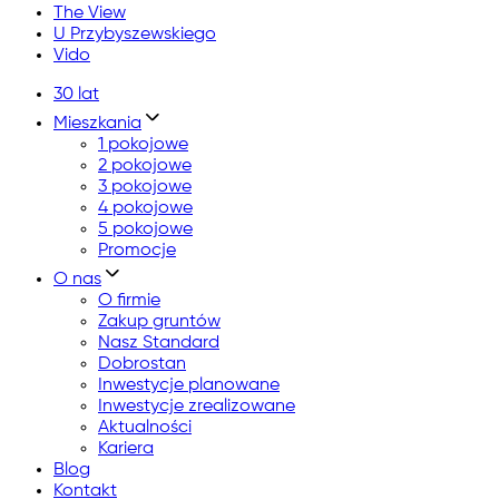
The View
U Przybyszewskiego
Vido
30 lat
Mieszkania
1 pokojowe
2 pokojowe
3 pokojowe
4 pokojowe
5 pokojowe
Promocje
O nas
O firmie
Zakup gruntów
Nasz Standard
Dobrostan
Inwestycje planowane
Inwestycje zrealizowane
Aktualności
Kariera
Blog
Kontakt