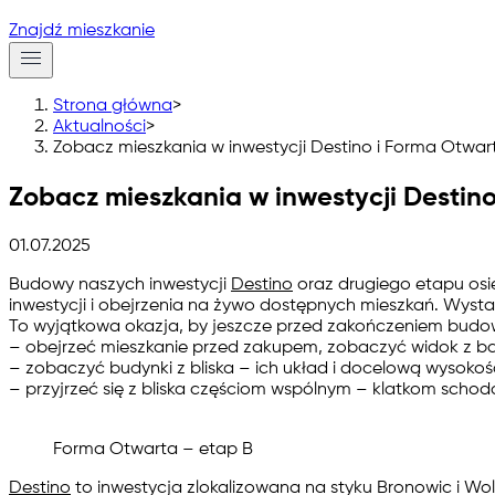
Znajdź mieszkanie
Strona główna
>
Aktualności
>
Zobacz mieszkania w inwestycji Destino i Forma Otwart
Zobacz mieszkania w inwestycji Destino
01.07.2025
Budowy naszych inwestycji
Destino
oraz drugiego etapu os
inwestycji i obejrzenia na żywo dostępnych mieszkań. Wysta
To wyjątkowa okazja, by jeszcze przed zakończeniem budo
–
obejrzeć mieszkanie
przed zakupem, zobaczyć widok z bal
–
zobaczyć budynki z bliska
– ich układ i docelową wysokoś
–
przyjrzeć się z bliska częściom wspólnym –
klatkom schodo
Forma Otwarta – etap B
Destino
to inwestycja zlokalizowana na styku Bronowic i Woli