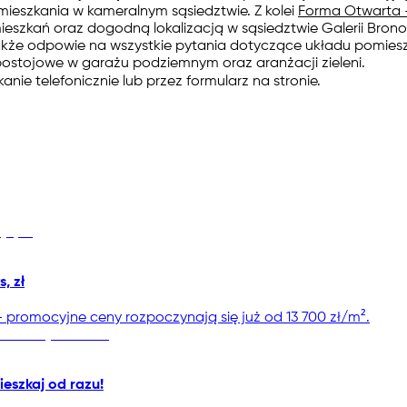
mieszkania w kameralnym sąsiedztwie. Z kolei
Forma Otwarta 
ieszkań oraz dogodną lokalizacją w sąsiedztwie Galerii Brono
kże odpowie na wszystkie pytania dotyczące układu pomies
 postojowe w garażu podziemnym oraz aranżacji zieleni.
nie telefonicznie lub przez formularz na stronie.
, zł
promocyjne ceny rozpoczynają się już od 13 700 zł/m².
ieszkaj od razu!