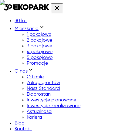
30 lat
Mieszkania
1 pokojowe
2 pokojowe
3 pokojowe
4 pokojowe
5 pokojowe
Promocje
O nas
O firmie
Zakup gruntów
Nasz Standard
Dobrostan
Inwestycje planowane
Inwestycje zrealizowane
Aktualności
Kariera
Blog
Kontakt