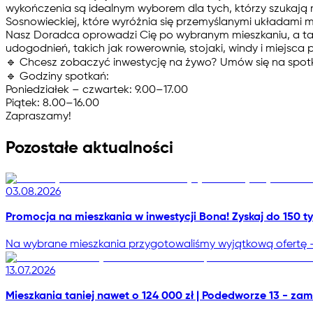
wykończenia są idealnym wyborem dla tych, którzy szukają 
Sosnowieckiej, które wyróżnia się przemyślanymi układami m
Nasz Doradca oprowadzi Cię po wybranym mieszkaniu, a ta
udogodnień, takich jak rowerownie, stojaki, windy i miejsca
🔹
Chcesz zobaczyć inwestycję na żywo?
Umów się na spotka
🔹
Godziny spotkań:
Poniedziałek – czwartek: 9.00–17.00
Piątek: 8.00–16.00
Zapraszamy!
Pozostałe aktualności
03.08.2026
Promocja na mieszkania w inwestycji Bona! Zyskaj do 150 tys
Na wybrane mieszkania przygotowaliśmy wyjątkową ofertę - 
13.07.2026
Mieszkania taniej nawet o 124 000 zł | Podedworze 13 - zam