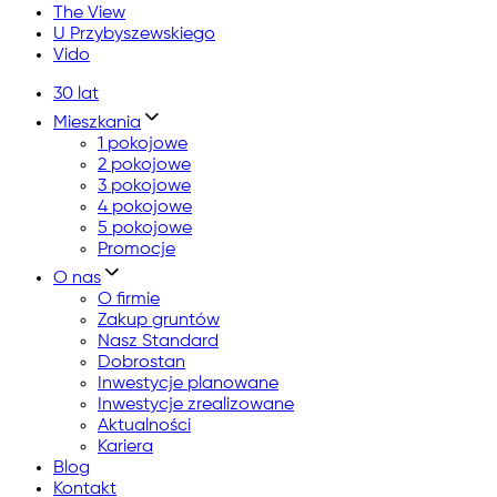
The View
U Przybyszewskiego
Vido
30 lat
Mieszkania
1 pokojowe
2 pokojowe
3 pokojowe
4 pokojowe
5 pokojowe
Promocje
O nas
O firmie
Zakup gruntów
Nasz Standard
Dobrostan
Inwestycje planowane
Inwestycje zrealizowane
Aktualności
Kariera
Blog
Kontakt