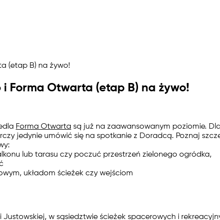
a (etap B) na żywo!
 i Forma Otwarta (etap B) na żywo!
iedla
Forma Otwarta
są już na zaawansowanym poziomie. Dla
rczy jedynie umówić się na spotkanie z Doradcą. Poznaj szcz
wy:
konu lub tarasu czy poczuć przestrzeń zielonego ogródka,
ć
wym, układom ścieżek czy wejściom
 Justowskiej, w sąsiedztwie ścieżek spacerowych i rekreacyjny