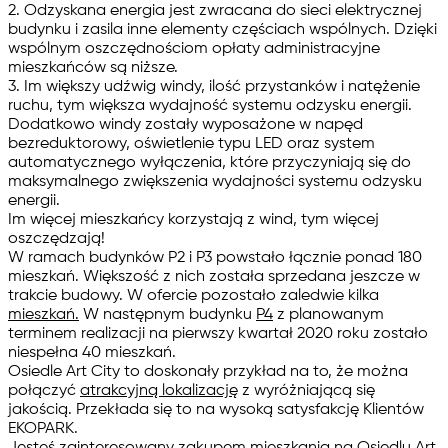
2. Odzyskana energia jest zwracana do sieci elektrycznej
budynku i zasila inne elementy częściach wspólnych. Dzięki
wspólnym oszczędnościom opłaty administracyjne
mieszkańców są niższe.
3. Im większy udźwig windy, ilość przystanków i natężenie
ruchu, tym większa wydajność systemu odzysku energii.
Dodatkowo windy zostały wyposażone w napęd
bezreduktorowy, oświetlenie typu LED oraz system
automatycznego wyłączenia, które przyczyniają się do
maksymalnego zwiększenia wydajności systemu odzysku
energii.
Im więcej mieszkańcy korzystają z wind, tym więcej
oszczędzają!
W ramach budynków P2 i P3 powstało łącznie ponad 180
mieszkań. Większość z nich została sprzedana jeszcze w
trakcie budowy. W ofercie pozostało zaledwie kilka
mieszkań.
W następnym budynku
P4
z planowanym
terminem realizacji na pierwszy kwartał 2020 roku zostało
niespełna 40 mieszkań.
Osiedle Art City to doskonały przykład na to, że można
połączyć
atrakcyjną lokalizację
z wyróżniającą się
jakością. Przekłada się to na wysoką satysfakcję Klientów
EKOPARK.
Jesteś zainteresowany zakupem mieszkania na Osiedlu Art