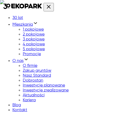
30 lat
Mieszkania
1 pokojowe
2 pokojowe
3 pokojowe
4 pokojowe
5 pokojowe
Promocje
O nas
O firmie
Zakup gruntów
Nasz Standard
Dobrostan
Inwestycje planowane
Inwestycje zrealizowane
Aktualności
Kariera
Blog
Kontakt