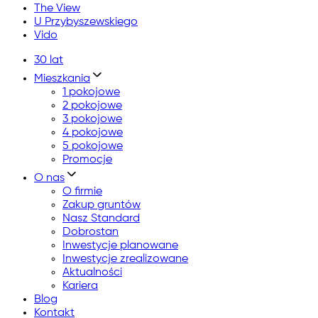
The View
U Przybyszewskiego
Vido
30 lat
Mieszkania
1 pokojowe
2 pokojowe
3 pokojowe
4 pokojowe
5 pokojowe
Promocje
O nas
O firmie
Zakup gruntów
Nasz Standard
Dobrostan
Inwestycje planowane
Inwestycje zrealizowane
Aktualności
Kariera
Blog
Kontakt