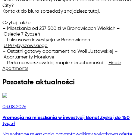
City?
Kontakt do biura sprzedaży znajdziesz
tutaj
.
Czytaj także:
– Mieszkania od 237 500 zł w Bronowicach Wielkich –
Osiedle 7 Życzeń
– Luksusowa inwestycja w Bronowicach –
U Przybyszewskiego
– Ostatni gotowy apartament na Woli Justowskiej –
Apartamenty Morelove
– Perła na warszawskiej mapie nieruchomości –
Finale
Apartments
Pozostałe aktualności
03.08.2026
Promocja na mieszkania w inwestycji Bona! Zyskaj do 150
tys, zł
Na wybrane mieszkania przygotowaliśmy wyjątkową ofertę