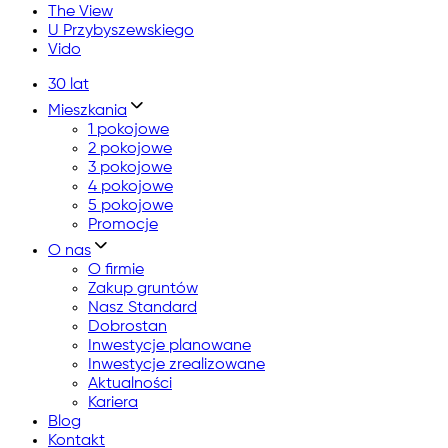
The View
U Przybyszewskiego
Vido
30 lat
Mieszkania
1 pokojowe
2 pokojowe
3 pokojowe
4 pokojowe
5 pokojowe
Promocje
O nas
O firmie
Zakup gruntów
Nasz Standard
Dobrostan
Inwestycje planowane
Inwestycje zrealizowane
Aktualności
Kariera
Blog
Kontakt