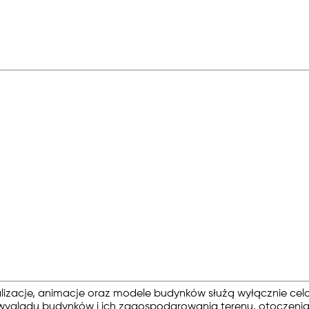
alizacje, animacje oraz modele budynków służą wyłącznie cel
yglądu budynków i ich zagospodarowania terenu, otoczenia w 