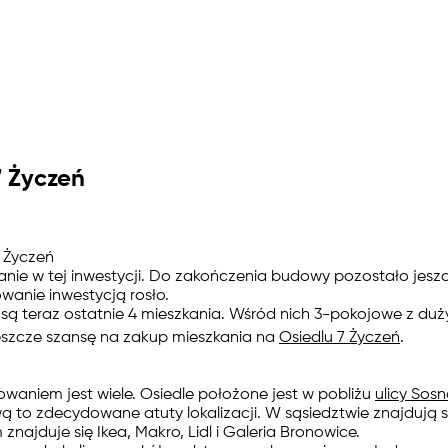
7 Życzeń
7 Życzeń
 w tej inwestycji. Do zakończenia budowy pozostało jeszcze k
anie inwestycją rosło.
ie są teraz ostatnie 4 mieszkania. Wśród nich 3-pokojowe z duży
szcze szansę na zakup mieszkania na
Osiedlu 7 Życzeń
.
owaniem jest wiele. Osiedle położone jest w pobliżu
ulicy Sos
to zdecydowane atuty lokalizacji. W sąsiedztwie znajdują się 
najduje się Ikea, Makro, Lidl i Galeria Bronowice.