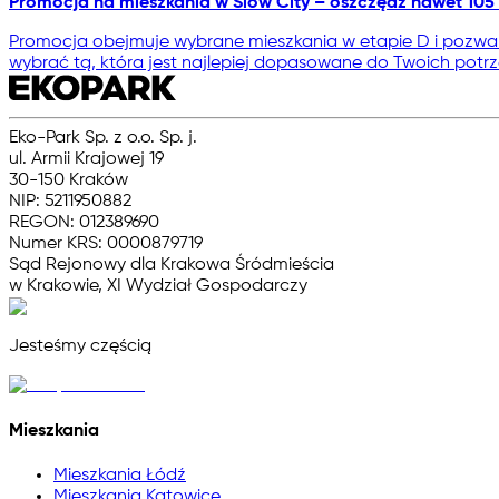
Promocja na mieszkania w Slow City – oszczędź nawet 105 
Promocja obejmuje wybrane mieszkania w etapie D i pozwala
wybrać tą, która jest najlepiej dopasowane do Twoich potrz
Eko-Park Sp. z o.o. Sp. j.
ul. Armii Krajowej 19
30-150 Kraków
NIP: 5211950882
REGON: 012389690
Numer KRS: 0000879719
Sąd Rejonowy dla Krakowa Śródmieścia
w Krakowie, XI Wydział Gospodarczy
Jesteśmy częścią
Mieszkania
Mieszkania Łódź
Mieszkania Katowice