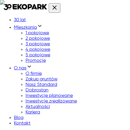
30 lat
Mieszkania
1 pokojowe
2 pokojowe
3 pokojowe
4 pokojowe
5 pokojowe
Promocje
O nas
O firmie
Zakup gruntów
Nasz Standard
Dobrostan
Inwestycje planowane
Inwestycje zrealizowane
Aktualności
Kariera
Blog
Kontakt