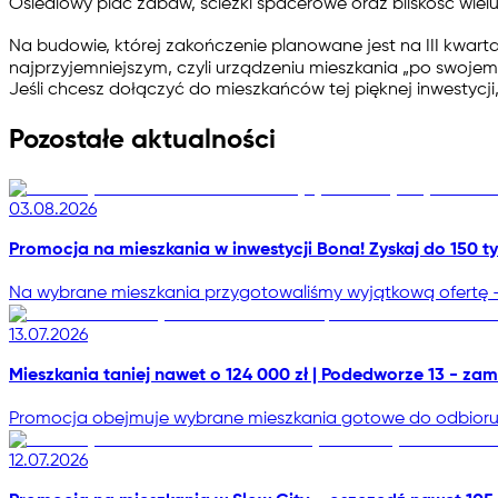
Osiedlowy plac zabaw, ścieżki spacerowe oraz bliskość wiel
Na budowie, której zakończenie planowane jest na III kwart
najprzyjemniejszym, czyli urządzeniu mieszkania „po swojem
Jeśli chcesz dołączyć do mieszkańców tej pięknej inwestycji
Pozostałe aktualności
03.08.2026
Promocja na mieszkania w inwestycji Bona! Zyskaj do 150 tys
Na wybrane mieszkania przygotowaliśmy wyjątkową ofertę - 
13.07.2026
Mieszkania taniej nawet o 124 000 zł | Podedworze 13 - zam
Promocja obejmuje wybrane mieszkania gotowe do odbioru, a
12.07.2026