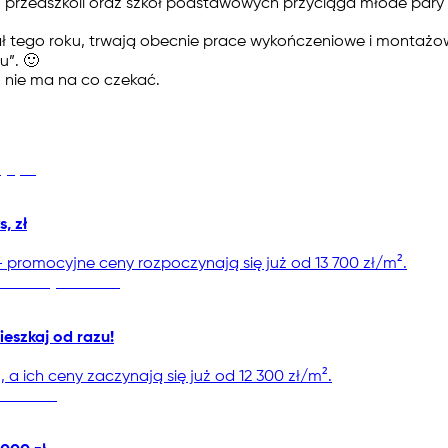
u przedszkoli oraz szkół podstawowych przyciąga młode pary i
ał tego roku, trwają obecnie prace wykończeniowe i montażow
u”. 🙂
, nie ma na co czekać.
, zł
promocyjne ceny rozpoczynają się już od 13 700 zł/m².
ieszkaj od razu!
 ich ceny zaczynają się już od 12 300 zł/m².