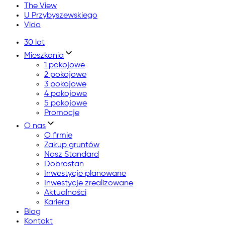
The View
U Przybyszewskiego
Vido
30 lat
Mieszkania
1 pokojowe
2 pokojowe
3 pokojowe
4 pokojowe
5 pokojowe
Promocje
O nas
O firmie
Zakup gruntów
Nasz Standard
Dobrostan
Inwestycje planowane
Inwestycje zrealizowane
Aktualności
Kariera
Blog
Kontakt