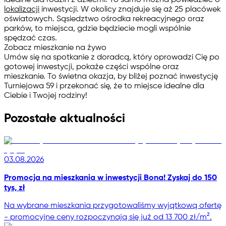
idealne dla rodzin z dziećmi. To samo można powiedzieć o
lokalizacji
inwestycji. W okolicy znajduje się aż 25 placówek
oświatowych. Sąsiedztwo ośrodka rekreacyjnego oraz
parków, to miejsca, gdzie będziecie mogli wspólnie
spędzać czas.
Zobacz mieszkanie na żywo
Umów się na spotkanie z doradcą, który oprowadzi Cię po
gotowej inwestycji, pokaże części wspólne oraz
mieszkanie. To świetna okazja, by bliżej poznać inwestycję
Turniejowa 59 i przekonać się, że to miejsce idealne dla
Ciebie i Twojej rodziny!
Pozostałe aktualności
03.08.2026
Promocja na mieszkania w inwestycji Bona! Zyskaj do 150
tys, zł
Na wybrane mieszkania przygotowaliśmy wyjątkową ofertę
- promocyjne ceny rozpoczynają się już od 13 700 zł/m².