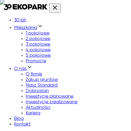
30 lat
Mieszkania
1 pokojowe
2 pokojowe
3 pokojowe
4 pokojowe
5 pokojowe
Promocje
O nas
O firmie
Zakup gruntów
Nasz Standard
Dobrostan
Inwestycje planowane
Inwestycje zrealizowane
Aktualności
Kariera
Blog
Kontakt