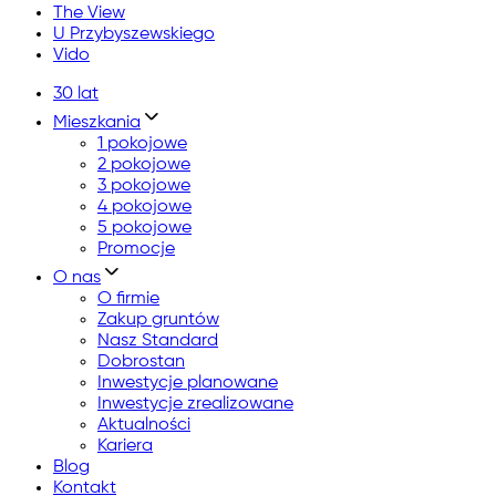
The View
U Przybyszewskiego
Vido
30 lat
Mieszkania
1 pokojowe
2 pokojowe
3 pokojowe
4 pokojowe
5 pokojowe
Promocje
O nas
O firmie
Zakup gruntów
Nasz Standard
Dobrostan
Inwestycje planowane
Inwestycje zrealizowane
Aktualności
Kariera
Blog
Kontakt