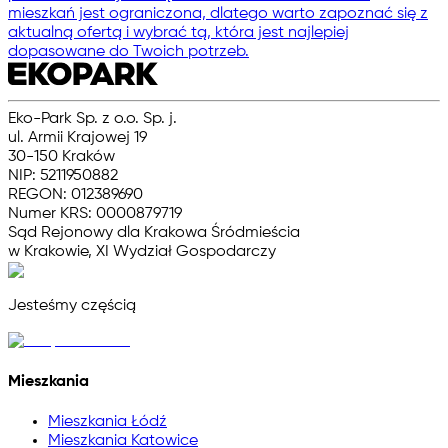
mieszkań jest ograniczona, dlatego warto zapoznać się z
aktualną ofertą i wybrać tą, która jest najlepiej
dopasowane do Twoich potrzeb.
Eko-Park Sp. z o.o. Sp. j.
ul. Armii Krajowej 19
30-150 Kraków
NIP: 5211950882
REGON: 012389690
Numer KRS: 0000879719
Sąd Rejonowy dla Krakowa Śródmieścia
w Krakowie, XI Wydział Gospodarczy
Jesteśmy częścią
Mieszkania
Mieszkania Łódź
Mieszkania Katowice