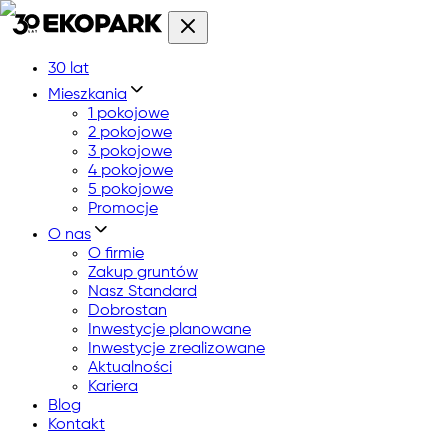
30 lat
Mieszkania
1 pokojowe
2 pokojowe
3 pokojowe
4 pokojowe
5 pokojowe
Promocje
O nas
O firmie
Zakup gruntów
Nasz Standard
Dobrostan
Inwestycje planowane
Inwestycje zrealizowane
Aktualności
Kariera
Blog
Kontakt