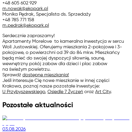
+48 605 602 929
m.nowak@ekopark.pl
Monika Pędrak, Specjalista ds. Sprzedaży
+48 785 771 158
m.pedrak@ekopark.pl
Serdecznie zapraszamy!
Apartamenty Morelove
to kameralna inwestycja w sercu
Woli Justowskiej. Oferujemy mieszkania 2-pokojowe i 3-
pokojowe, o powierzchni od 39 do 84 mkw. Mieszkańcy
będą mieć do swojej dyspozycji siłownię, saunę,
wewnętrzny pokój zabaw dla dzieci i plac zabaw
na świeżym powietrzu.
Sprawdź
dostępne mieszkania!
Jeśli interesuje Cię nowe mieszkanie w innej części
Krakowa, poznaj nasze pozostałe inwestycje:
U Przybyszewskiego
,
Osiedle 7 Życzeń
oraz
Art City
.
Pozostałe aktualności
03.08.2026