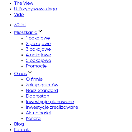
The View
U Przybyszewskiego
Vido
30 lat
Mieszkania
1 pokojowe
2 pokojowe
3 pokojowe
4 pokojowe
5 pokojowe
Promocje
O nas
O firmie
Zakup gruntów
Nasz Standard
Dobrostan
Inwestycje planowane
Inwestycje zrealizowane
Aktualności
Kariera
Blog
Kontakt