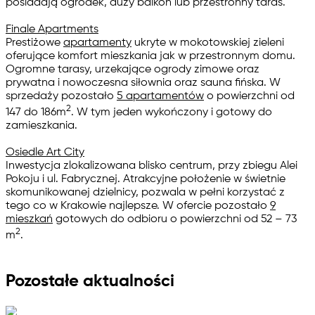
posiadają ogródek, duży balkon lub przestronny taras.
Finale Apartments
Prestiżowe
apartamenty
ukryte w mokotowskiej zieleni
oferujące komfort mieszkania jak w przestronnym domu.
Ogromne tarasy, urzekające ogrody zimowe oraz
prywatna i nowoczesna siłownia oraz sauna fińska. W
sprzedaży pozostało
5 apartamentów
o powierzchni od
2
147 do 186m
. W tym jeden wykończony i gotowy do
zamieszkania.
Osiedle Art City
Inwestycja zlokalizowana blisko centrum, przy zbiegu Alei
Pokoju i ul. Fabrycznej. Atrakcyjne położenie w świetnie
skomunikowanej dzielnicy, pozwala w pełni korzystać z
tego co w Krakowie najlepsze. W ofercie pozostało
9
mieszkań
gotowych do odbioru o powierzchni od 52 – 73
2
m
.
Pozostałe aktualności