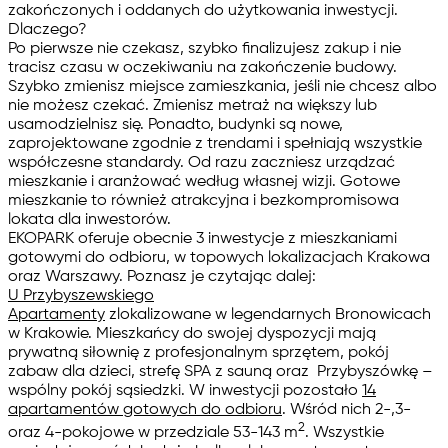
zakończonych i oddanych do użytkowania inwestycji.
Dlaczego?
Po pierwsze nie czekasz, szybko finalizujesz zakup i nie
tracisz czasu w oczekiwaniu na zakończenie budowy.
Szybko zmienisz miejsce zamieszkania, jeśli nie chcesz albo
nie możesz czekać. Zmienisz metraż na większy lub
usamodzielnisz się. Ponadto, budynki są nowe,
zaprojektowane zgodnie z trendami i spełniają wszystkie
współczesne standardy. Od razu zaczniesz urządzać
mieszkanie i aranżować według własnej wizji. Gotowe
mieszkanie to również atrakcyjna i bezkompromisowa
lokata dla inwestorów.
EKOPARK oferuje obecnie 3 inwestycje z
mieszkaniami
gotowymi do odbioru,
w topowych lokalizacjach Krakowa
oraz Warszawy. Poznasz je czytając dalej:
U Przybyszewskiego
Apartamenty
zlokalizowane w legendarnych Bronowicach
w Krakowie. Mieszkańcy do swojej dyspozycji mają
prywatną siłownię z profesjonalnym sprzętem, pokój
zabaw dla dzieci, strefę SPA z sauną oraz Przybyszówkę –
wspólny pokój sąsiedzki. W inwestycji pozostało
14
apartamentów gotowych do odbioru
. Wśród nich 2-,3-
2
oraz 4-pokojowe w przedziale 53-143 m
. Wszystkie