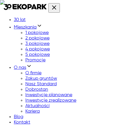
30 lat
Mieszkania
1 pokojowe
2 pokojowe
3 pokojowe
4 pokojowe
5 pokojowe
Promocje
O nas
O firmie
Zakup gruntów
Nasz Standard
Dobrostan
Inwestycje planowane
Inwestycje zrealizowane
Aktualności
Kariera
Blog
Kontakt