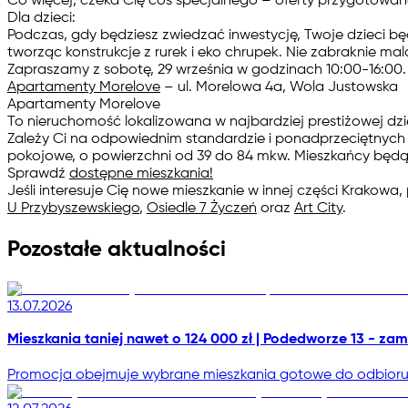
Co więcej, czeka Cię coś specjalnego – oferty przygotowan
Dla dzieci:
Podczas, gdy będziesz zwiedzać inwestycję, Twoje dzieci b
tworząc konstrukcje z rurek i eko chrupek. Nie zabraknie ma
Zapraszamy z sobotę, 29 września w godzinach 10:00-16:00.
Apartamenty Morelove
– ul. Morelowa 4a, Wola Justowska
Apartamenty Morelove
To nieruchomość lokalizowana w najbardziej prestiżowej dzi
Zależy Ci na odpowiednim standardzie i ponadprzeciętnych 
pokojowe, o powierzchni od 39 do 84 mkw. Mieszkańcy będą 
Sprawdź
dostępne mieszkania!
Jeśli interesuje Cię nowe mieszkanie w innej części Krakowa
U Przybyszewskiego
,
Osiedle 7 Życzeń
oraz
Art City
.
Pozostałe aktualności
13.07.2026
Mieszkania taniej nawet o 124 000 zł | Podedworze 13 - zam
Promocja obejmuje wybrane mieszkania gotowe do odbioru, a