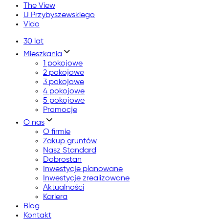
The View
U Przybyszewskiego
Vido
30 lat
Mieszkania
1 pokojowe
2 pokojowe
3 pokojowe
4 pokojowe
5 pokojowe
Promocje
O nas
O firmie
Zakup gruntów
Nasz Standard
Dobrostan
Inwestycje planowane
Inwestycje zrealizowane
Aktualności
Kariera
Blog
Kontakt