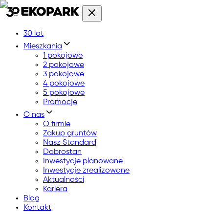
30 lat
Mieszkania
1 pokojowe
2 pokojowe
3 pokojowe
4 pokojowe
5 pokojowe
Promocje
O nas
O firmie
Zakup gruntów
Nasz Standard
Dobrostan
Inwestycje planowane
Inwestycje zrealizowane
Aktualności
Kariera
Blog
Kontakt