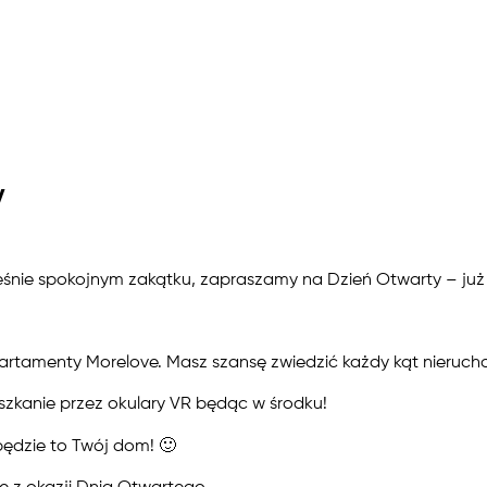
y
eśnie spokojnym zakątku, zapraszamy na Dzień Otwarty – już w
partamenty Morelove. Masz szansę zwiedzić każdy kąt nieruc
zkanie przez okulary VR będąc w środku!
będzie to Twój dom! 🙂