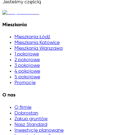
Jesteśmy częścią
Mieszkania
Mieszkania Łódź
Mieszkania Katowice
Mieszkania Warszawa
1 pokojowe
2 pokojowe
3 pokojowe
4 pokojowe
5 pokojowe
Promocje
O nas
O firmie
Dobrostan
Zakup gruntów
Nasz Standard
Inwestycje planowane