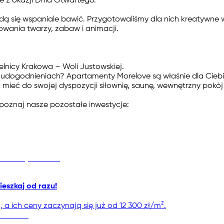
e z okazji Dnia Otwartego.
ędą się wspaniale bawić. Przygotowaliśmy dla nich kreatywn
lowania twarzy, zabaw i animacji.
elnicy Krakowa – Woli Justowskiej.
udogodnieniach? Apartamenty Morelove są właśnie dla Ciebie.
mieć do swojej dyspozycji siłownię, saunę, wewnętrzny pokój
, poznaj nasze pozostałe inwestycje:
ieszkaj od razu!
 ich ceny zaczynają się już od 12 300 zł/m².