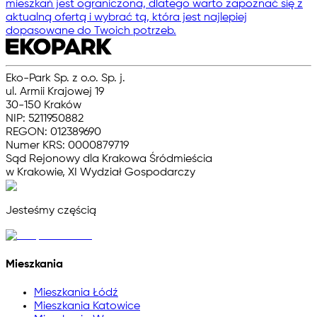
mieszkań jest ograniczona, dlatego warto zapoznać się z
aktualną ofertą i wybrać tą, która jest najlepiej
dopasowane do Twoich potrzeb.
Eko-Park Sp. z o.o. Sp. j.
ul. Armii Krajowej 19
30-150 Kraków
NIP: 5211950882
REGON: 012389690
Numer KRS: 0000879719
Sąd Rejonowy dla Krakowa Śródmieścia
w Krakowie, XI Wydział Gospodarczy
Jesteśmy częścią
Mieszkania
Mieszkania Łódź
Mieszkania Katowice