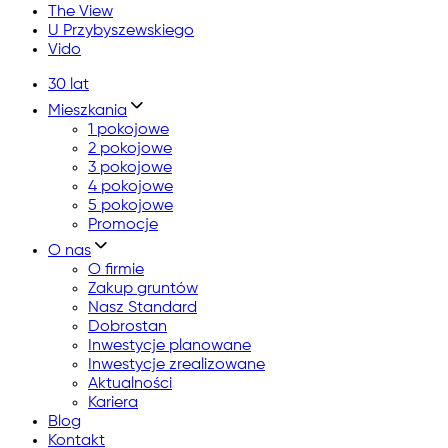
The View
U Przybyszewskiego
Vido
30 lat
Mieszkania
1 pokojowe
2 pokojowe
3 pokojowe
4 pokojowe
5 pokojowe
Promocje
O nas
O firmie
Zakup gruntów
Nasz Standard
Dobrostan
Inwestycje planowane
Inwestycje zrealizowane
Aktualności
Kariera
Blog
Kontakt