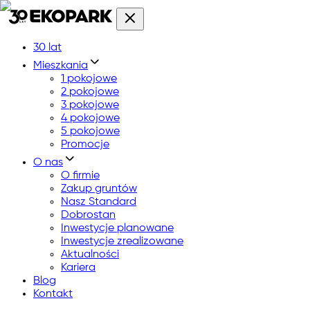
30 lat
Mieszkania
1 pokojowe
2 pokojowe
3 pokojowe
4 pokojowe
5 pokojowe
Promocje
O nas
O firmie
Zakup gruntów
Nasz Standard
Dobrostan
Inwestycje planowane
Inwestycje zrealizowane
Aktualności
Kariera
Blog
Kontakt