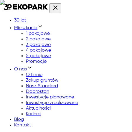
30 lat
Mieszkania
1 pokojowe
2 pokojowe
3 pokojowe
4 pokojowe
5 pokojowe
Promocje
O nas
O firmie
Zakup gruntów
Nasz Standard
Dobrostan
Inwestycje planowane
Inwestycje zrealizowane
Aktualności
Kariera
Blog
Kontakt