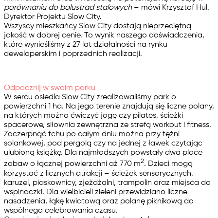
porównaniu do balustrad stalowych
– mówi
Krzysztof Hul
,
Dyrektor Projektu Slow City.
Wszyscy mieszkańcy Slow City dostają nieprzeciętną
jakość w dobrej cenie. To wynik naszego doświadczenia,
które wynieśliśmy z 27 lat działalności na rynku
deweloperskim i poprzednich realizacji.
Odpocznij w swoim parku
W sercu osiedla Slow City zrealizowaliśmy park o
powierzchni 1 ha. Na jego terenie znajdują się liczne polany,
na których można ćwiczyć jogę czy pilates, ścieżki
spacerowe, siłownia zewnętrzna ze strefą workout i fitness.
Zaczerpnąć tchu po całym dniu można przy tężni
solankowej, pod pergolą czy na jednej z ławek czytając
ulubioną książkę. Dla najmłodszych powstały dwa place
2
zabaw o łącznej powierzchni aż 770 m
. Dzieci mogą
korzystać z licznych atrakcji – ścieżek sensorycznych,
karuzel, piaskownicy, zjeżdżalni, trampolin oraz miejsca do
wspinaczki. Dla wielbicieli zieleni przewidziano liczne
nasadzenia, łąkę kwiatową oraz polanę piknikową do
wspólnego celebrowania czasu.