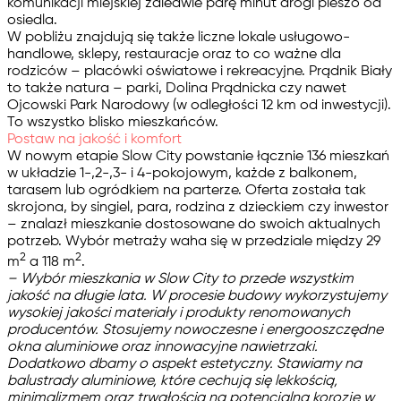
komunikacji miejskiej zaledwie parę minut drogi pieszo od
osiedla.
W pobliżu znajdują się także liczne lokale usługowo-
handlowe, sklepy, restauracje oraz to co ważne dla
rodziców – placówki oświatowe i rekreacyjne. Prądnik Biały
to także natura – parki, Dolina Prądnicka czy nawet
Ojcowski Park Narodowy (w odległości 12 km od inwestycji).
To wszystko blisko mieszkańców.
Postaw na jakość i komfort
W nowym etapie Slow City powstanie łącznie
136 mieszkań
w układzie 1-,2-,3- i 4-pokojowym, każde z balkonem,
tarasem lub ogródkiem na parterze. Oferta została tak
skrojona, by singiel, para, rodzina z dzieckiem czy inwestor
– znalazł mieszkanie dostosowane do swoich aktualnych
potrzeb. Wybór metraży waha się w przedziale między 29
2
2
m
a 118 m
.
– Wybór mieszkania w Slow City to przede wszystkim
jakość na długie lata. W procesie budowy wykorzystujemy
wysokiej jakości materiały i produkty renomowanych
producentów. Stosujemy nowoczesne i energooszczędne
okna aluminiowe oraz innowacyjne nawietrzaki.
Dodatkowo dbamy o aspekt estetyczny. Stawiamy na
balustrady aluminiowe, które cechują się lekkością,
minimalizmem oraz trwałością na potencjalną korozję w