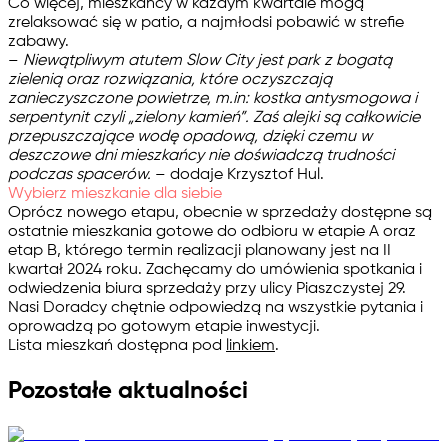
Co więcej, mieszkańcy w każdym kwartale mogą
zrelaksować się w patio, a najmłodsi pobawić w strefie
zabawy.
–
Niewątpliwym atutem Slow City jest park z bogatą
zielenią oraz rozwiązania, które oczyszczają
zanieczyszczone powietrze, m.in: kostka antysmogowa i
serpentynit czyli „zielony kamień”. Zaś alejki są całkowicie
przepuszczające wodę opadową, dzięki czemu w
deszczowe dni mieszkańcy nie doświadczą trudności
podczas spacerów.
– dodaje Krzysztof Hul.
Wybierz mieszkanie dla siebie
Oprócz nowego etapu, obecnie w sprzedaży dostępne są
ostatnie mieszkania gotowe do odbioru w etapie A oraz
etap B, którego termin realizacji planowany jest na II
kwartał 2024 roku. Zachęcamy do umówienia spotkania i
odwiedzenia biura sprzedaży przy ulicy Piaszczystej 29.
Nasi Doradcy chętnie odpowiedzą na wszystkie pytania i
oprowadzą po gotowym etapie inwestycji.
Lista mieszkań dostępna pod
linkiem
.
Pozostałe aktualności