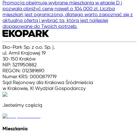
Promocja obejmuje wybrane mieszkania w etapie D i
pozwala obniżyć cenę nawet o 104 000 zł. Liczba
mieszkań jest ograniczona, dlatego warto zapoznać się z
aktualną ofertą i wybrać tą, która jest najlepiej
dopasowane do Twoich potrzeb.
Eko-Park Sp. z o.o. Sp. j.
ul. Armii Krajowej 19
30-150 Kraków
NIP: 5211950882
REGON: 012389690
Numer KRS: 0000879719
Sąd Rejonowy dla Krakowa Śródmieścia
w Krakowie, XI Wydział Gospodarczy
Jesteśmy częścią
Mieszkania