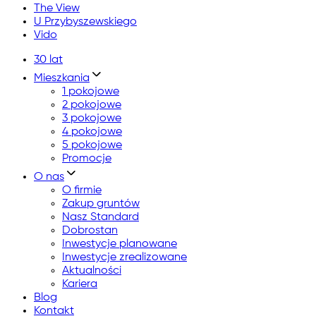
The View
U Przybyszewskiego
Vido
30 lat
Mieszkania
1 pokojowe
2 pokojowe
3 pokojowe
4 pokojowe
5 pokojowe
Promocje
O nas
O firmie
Zakup gruntów
Nasz Standard
Dobrostan
Inwestycje planowane
Inwestycje zrealizowane
Aktualności
Kariera
Blog
Kontakt