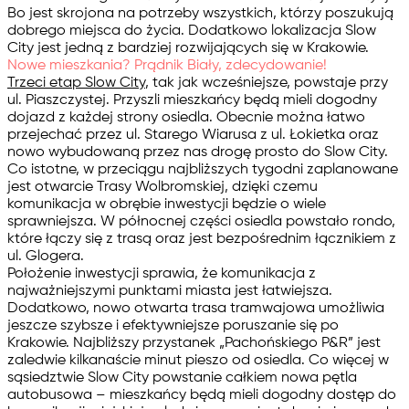
Bo jest skrojona na potrzeby wszystkich, którzy poszukują
dobrego miejsca do życia. Dodatkowo lokalizacja Slow
City jest jedną z bardziej rozwijających się w Krakowie.
Nowe mieszkania? Prądnik Biały, zdecydowanie!
Trzeci etap Slow City
, tak jak wcześniejsze, powstaje przy
ul. Piaszczystej
. Przyszli mieszkańcy będą mieli dogodny
dojazd z każdej strony osiedla. Obecnie można łatwo
przejechać przez ul. Starego Wiarusa z ul. Łokietka oraz
nowo wybudowaną przez nas drogę prosto do Slow City.
Co istotne, w przeciągu najbliższych tygodni zaplanowane
jest otwarcie Trasy Wolbromskiej, dzięki czemu
komunikacja w obrębie inwestycji będzie o wiele
sprawniejsza. W północnej części osiedla powstało rondo,
które łączy się z trasą oraz jest bezpośrednim łącznikiem z
ul. Glogera.
Położenie inwestycji sprawia, że komunikacja z
najważniejszymi punktami miasta jest łatwiejsza.
Dodatkowo, nowo otwarta trasa tramwajowa umożliwia
jeszcze szybsze i efektywniejsze poruszanie się po
Krakowie. Najbliższy przystanek „Pachońskiego P&R” jest
zaledwie kilkanaście minut pieszo od osiedla. Co więcej w
sąsiedztwie Slow City powstanie całkiem nowa pętla
autobusowa – mieszkańcy będą mieli dogodny dostęp do