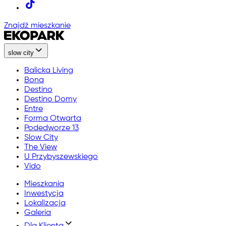
Znajdź mieszkanie
slow city
Balicka Living
Bona
Destino
Destino Domy
Entre
Forma Otwarta
Podedworze 13
Slow City
The View
U Przybyszewskiego
Vido
Mieszkania
Inwestycja
Lokalizacja
Galeria